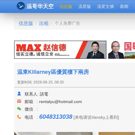
温哥华天空
信息版
流星版
流星文摘
新闻
信息版
出租
个人免费广告
/
/
温東Killarney區優質樓下兩房
更新时间: 2026-06-25, 08:35
联系人:
請電
邮箱 :
rentalyu@hotmail.com
微信 :
6048313038
电话 :
[来电请说Vansky上看到]