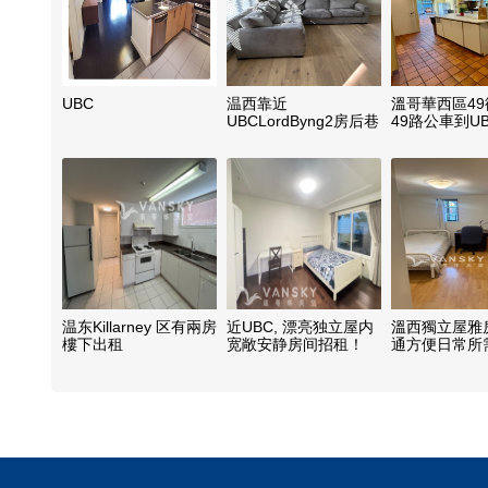
UBC
温西靠近
溫哥華西區4
UBCLordByng2房后巷
49路公車到U
屋
及
温东Killarney 区有兩房
近UBC, 漂亮独立屋内
溫西獨立屋雅
樓下出租
宽敞安静房间招租！
通方便日常所
全領包即可入