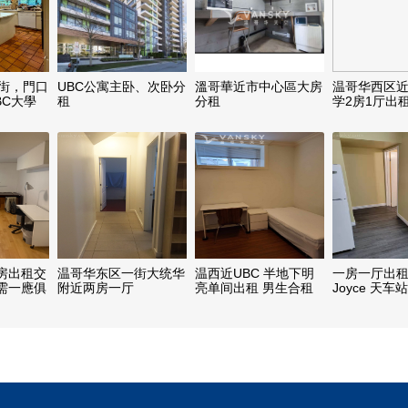
9街，門口
UBC公寓主卧、次卧分
溫哥華近市中心區大房
温哥华西区
BC大學
租
分租
学2房1厅出
房出租交
温哥华东区一街大统华
温西近UBC 半地下明
一房一厅出租,
需一應俱
附近两房一厅
亮单间出租 男生合租
Joyce 天车站
住
分钟）