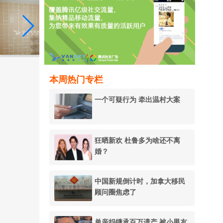
本周热门专栏
一个可疑行为 牵出温村大案
狂晒新欢 杜鲁多为啥还不离
婚？
中国新规倒计时，加拿大移民
顾问圈焦虑了
单亲妈继承百万遗产 被小男友