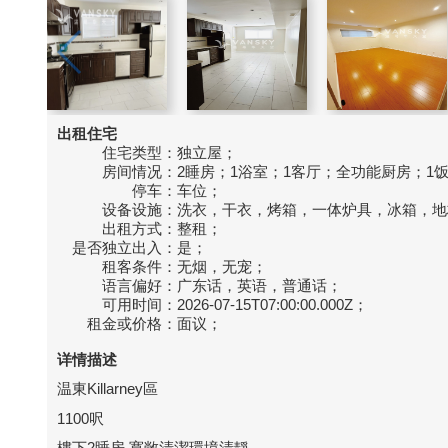
出租住宅
住宅类型：
独立屋；
房间情况：
2睡房；1浴室；1客厅；全功能厨房；1
停车：
车位；
设备设施：
洗衣，干衣，烤箱，一体炉具，冰箱，地
出租方式：
整租；
是否独立出入：
是；
租客条件：
无烟，无宠；
语言偏好：
广东话，英语，普通话；
可用时间：
2026-07-15T07:00:00.000Z；
租金或价格：
面议；
详情描述
温東Killarney區
1100呎
樓下2睡房 寛敞清潔環境清靜