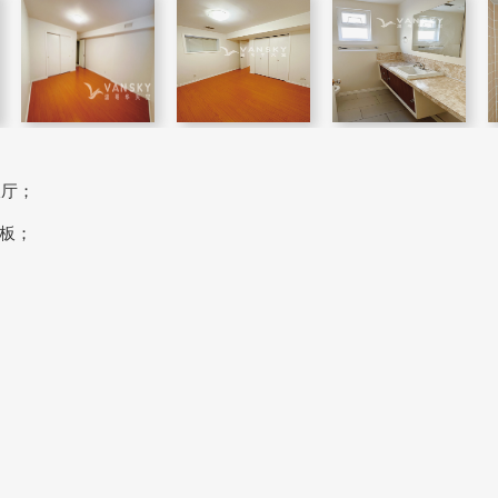
饭厅；
板；