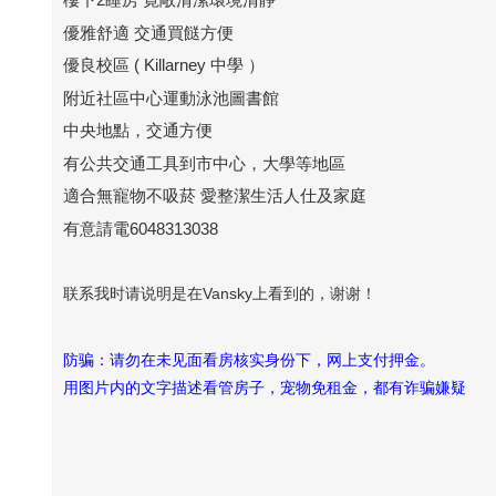
優雅舒適 交通買餸方便
優良校區 ( Killarney 中學 ）
附近社區中心運動泳池圖書館
中央地點，交通方便
有公共交通工具到市中心，大學等地區
適合無寵物不吸菸 愛整潔生活人仕及家庭
有意請電6048313038
联系我时请说明是在Vansky上看到的，谢谢！
防骗：请勿在未见面看房核实身份下，网上支付押金。
用图片内的文字描述看管房子，宠物免租金，都有诈骗嫌疑
Vansky Copyright