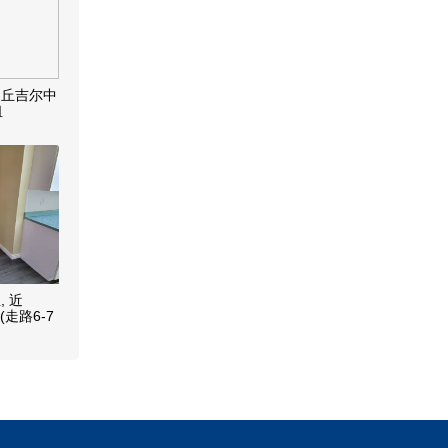
近丘吉尔中
租
 近
(走路6-7