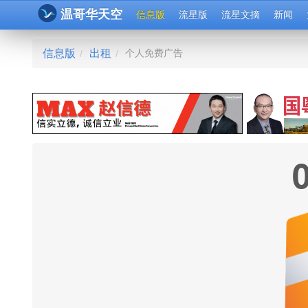
温哥华天空
信息版
流星版
流星文摘
新闻
信息版
出租
个人免费广告
/
/