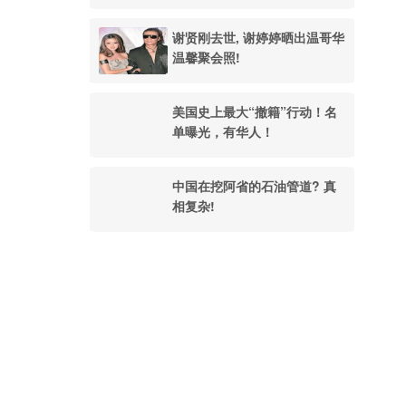
谢贤刚去世, 谢婷婷晒出温哥华
温馨聚会照!
美国史上最大“撤籍”行动！名
单曝光，有华人！
中国在挖阿省的石油管道? 真
相复杂!