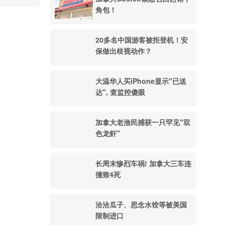
角包！
20多名中国游客被拒登机！安
保做出歧视动作？
大温华人买iPhone显示"已送
达", 查监控傻眼
加拿大老渔民捕获一只罕见"双
色龙虾"
长周末惨烈车祸! 加拿大三车连
撞致4死
洽洽瓜子、思念水饺等被美国
限制进口