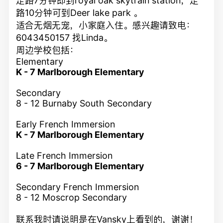
走路7分钟即到royal oak skytrain station，走
路10分钟可到Deer lake park 。
适合无烟无宠，小家庭入住。感兴趣请致电：
6043450157 找Linda。
周边学校包括：
Elementary
K - 7 Marlborough Elementary
Secondary
8 - 12 Burnaby South Secondary
Early French Immersion
K - 7 Marlborough Elementary
Late French Immersion
6 - 7 Marlborough Elementary
Secondary French Immersion
8 - 12 Moscrop Secondary
联系我时请说明是在Vansky上看到的，谢谢！