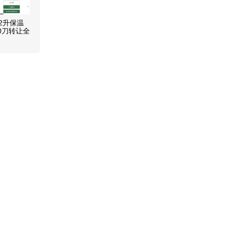
1.2升保温
0刀转让全