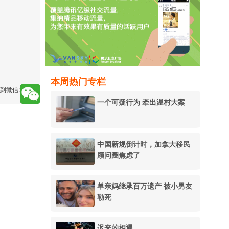
本周热门专栏
到微信:
一个可疑行为 牵出温村大案
中国新规倒计时，加拿大移民
顾问圈焦虑了
单亲妈继承百万遗产 被小男友
勒死
迟来的相遇