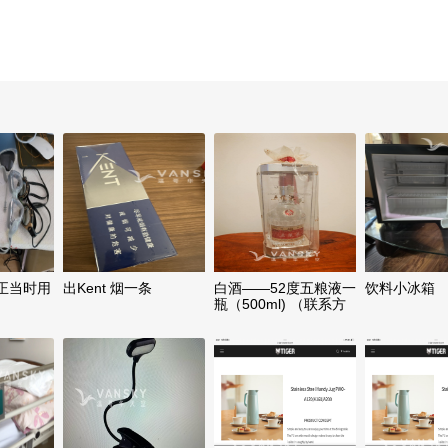
正当时用
出Kent 烟一条
白酒——52度五粮液一
饮料小冰箱
瓶（500ml) （联系方
式见内）