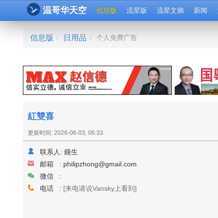
温哥华天空
信息版
流星版
流星文摘
新闻
信息版
日用品
个人免费广告
/
/
紅雙喜
更新时间: 2026-06-03, 06:33
联系人:
鐘生
邮箱 :
philipzhong@gmail.com
微信 :
电话 :
[来电请说Vansky上看到]