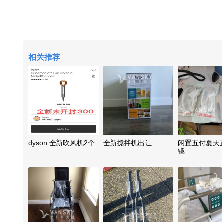
相关推荐
dyson 全新吹风机2个
全新搅拌机出让
闲置五付夏天
镜