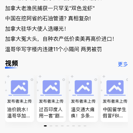
加拿大老渔民捕获一只罕见"双色龙虾"
中国在挖阿省的石油管道? 真相复杂!
加拿大驻华大使人选曝光！
加拿大冤大头，自种农产低价卖美再高价进口！
温哥华写字楼内违建11个小隔间 两男被罚
视频
更多
油价跳水！
过百印度人
温交通大瘫
中国留学生
温哥华加油
用一套“剧
痪！多条主
假冒FBI上
省大钱，专
本”，移民
路封死到年
门行骗；泰
家曝还会更
官：太假
底；做顿饭
国高僧丑闻