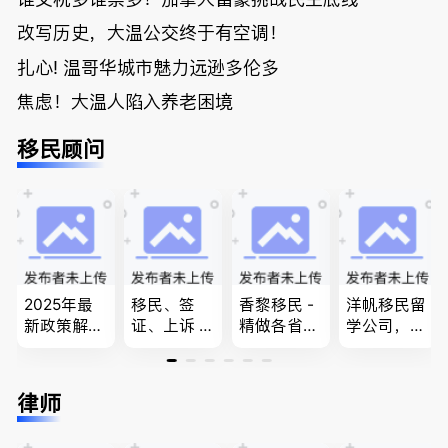
改写历史，大温公交终于有空调！
扎心! 温哥华城市魅力远逊多伦多
焦虑！大温人陷入养老困境
移民顾问
2025年最
移民、签
香黎移民 -
洋帆移民留
新政策解
证、上诉 --
精做各省省
学公司，精
读，政府持
-”亲自负
提名,LMIA,
做旅游转学
牌顾问为您
责、全程跟
签证,工作
签各类签证
免费咨询各
进”的RCIC-
推荐。持牌
留学转学，
律师
类疑难签证
IRB持牌移
顾问免费为
BCPNP，E
问题，夫妻
民顾问
您解答各类
E，团聚移