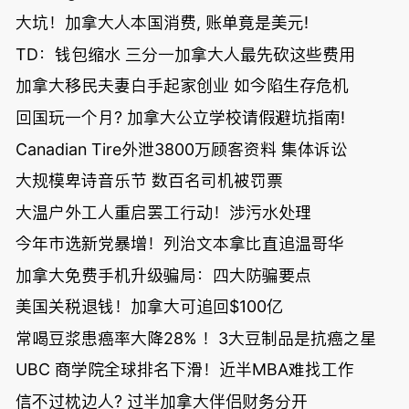
大坑！加拿大人本国消费, 账单竟是美元!
TD：钱包缩水 三分一加拿大人最先砍这些费用
加拿大移民夫妻白手起家创业 如今陷生存危机
回国玩一个月? 加拿大公立学校请假避坑指南!
Canadian Tire外泄3800万顾客资料 集体诉讼
大规模卑诗音乐节 数百名司机被罚票
大温户外工人重启罢工行动！涉污水处理
今年市选新党暴增！列治文本拿比直追温哥华
加拿大免费手机升级骗局：四大防骗要点
美国关税退钱！加拿大可追回$100亿
常喝豆浆患癌率大降28% ！3大豆制品是抗癌之星
UBC 商学院全球排名下滑！近半MBA难找工作
信不过枕边人? 过半加拿大伴侣财务分开