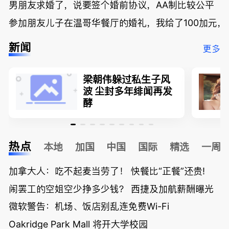
男朋友求婚了，说要签个婚前协议，AA制比较公平
参加朋友儿子在温哥华餐厅的婚礼，我给了100加元，
新闻
更多
梁朝伟躲过私生子风
波 尘封多年绯闻再发
酵
热点
本地
加国
中国
国际
精选
一周
加拿大人：吃不起麦当劳了！ 快餐比“正餐”还贵!
闹罢工的空姐空少挣多少钱？ 西捷及加航薪酬曝光
微软警告：机场、饭店别乱连免费Wi-Fi
Oakridge Park Mall 将开大学校园