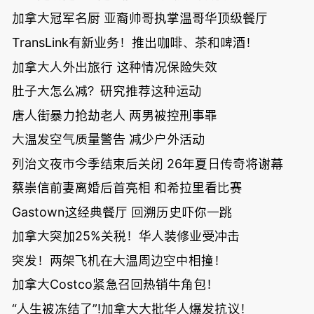
加拿大冠军名厨 亚裔帅哥执掌温哥华顶级餐厅
TransLink有新业务！推出咖啡、茶和啤酒！
加拿大人外出旅行 这种情况保险失效
肚子大怎么减？研究推荐这种运动
唐人街暴力抢劫老人 两男被控刑事罪
大温发空气质量警告 减少户外活动
列治文夜市今季结束后关闭 26年夏日传奇将谢幕
蔡崇信前妻离婚后首亮相 和希拉里看比赛
Gastown这经典餐厅 回溯历史吓你一跳
加拿大突加25%关税！华人装修业受冲击
突发！两架飞机在大温周边空中相撞！
加拿大Costco紧急召回热销牛角包！
“人生被冻结了”!加拿大大批华人爆发抗议！