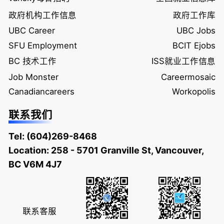
政府机构工作信息
政府工作库
UBC Career
UBC Jobs
SFU Employment
BCIT Ejobs
BC 技术工作
ISS就业工作信息
Job Monster
Careermosaic
Canadiancareers
Workopolis
联系我们
Tel:
(604)269-8468
Location: 258 - 5701 Granville St, Vancouver,
BC V6M 4J7
联系客服