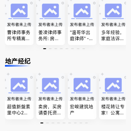
团聚，投资
问题
民和魁北克
移民以及各
PEQ60472
类省提名和
08731
技术移民
曹律师事务
姜凌律师事
"温哥华出
多年经验，
所专精离
务所: 房产
庭律师" -
家庭法诉
婚，分居及
过户专做急
华夏律师事
讼, 地产过
婚前协议，
件。婚姻
务所 - 劳动
户, 遗产认
经济纠纷，
法/公司法/
法， 建
证，租务纠
地产经纪
財產分割，
民事商业诉
筑， 人身
纷 普通
地产及生意
讼律师
伤害，商业
话， 粤
买卖
纠纷，审判
语，列治文
辩护
陈卓律师事
务所 (ATA L
aw Corpor
ation)
超值新盤素
卖房，买房
宏峻建筑地
楼花转让专
里中心2房1
请委托资深
产
家！公寓销
廳1書房高
地产经纪人
售专家！欢
級公寓，So
Summer Sh
迎委托，多