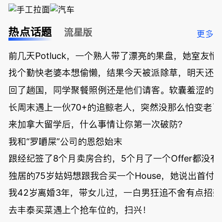
热点话题
流星版
更多
前几天Potluck，一个熟人带了漂亮的果盘，她室友悄
找个勤快老婆本想偷懒，结果今天被派除草，明天还
回了趟国，同学聚餐照例还是他们请客。软囊羞涩的
长周末遇上一伙70+的追鲸老人，突然没那么怕变老了
来加拿大留学后，什么事情让你第一次破防？
我和“罗嚼屎”公司的恩怨始末
跟经纪签了8个月卖房合约，5个月了一个Offer都没
独居的75岁姑妈想跟我合买一个House，她说出首付
我42岁离婚3年，带女儿过，一白男狂追不舍有点招
去丰泰买菜遇上个抢车位的，扫兴！