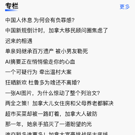
低；免费狂
了；一夜返
被罚1680
曝光；美国
专栏
更多
送50万磅蔬
贫！华人找
刀，公寓惊
夫妻住进殡
菜！大
银行做房贷
现天价罚
仪馆
中国人休息 为何会有负罪感？
温“丑陋土
欠款多出$1
单；房市崩
豆日”冲击
9万；突
盘前兆？加
中国新规倒计时，加拿大移民顾问圈焦虑了
吉尼斯纪
发！无辜男
国租赁市场
录；惨！留
孩温哥华市
恐迎暴跌危
迟来的相遇
学生换汇被
中心被刺身
机！
单亲妈继承百万遗产 被小男友勒死
骗光2万美
亡；
元，还被卷
AI摘要正在悄悄偷走你的心血
入跨国刑案
账户遭封！
一个可疑行为 牵出温村大案
狂晒新欢 杜鲁多为啥还不离婚？
一张AI图片，为什么惊动了整个列治文？
两全之策！加拿大儿女住房和父母养老都解决
超市买菜却被一路盯着，加拿大人破防
那一年，她亲手掐灭了一道盼望的光
谁交税多谁票多！加拿大富豪挑战民主底线