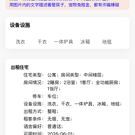
用图片内的文字描述看管房子，宠物免租金，都有诈骗嫌疑
设备设施
洗衣
干衣
一体炉具
冰箱
地毯
出租住宅
住宅类型：
公寓；房间类型：中间楼层；
房间情况：
2睡房；2浴室；1客厅；全功能厨房；
1饭厅；
停车：
车位；
设备设施：
洗衣，干衣，一体炉具，冰箱，地毯；
出租方式：
整租；
租客条件：
无烟，无宠；
语言偏好：
普通话；
可用时间：
2026-06-01；