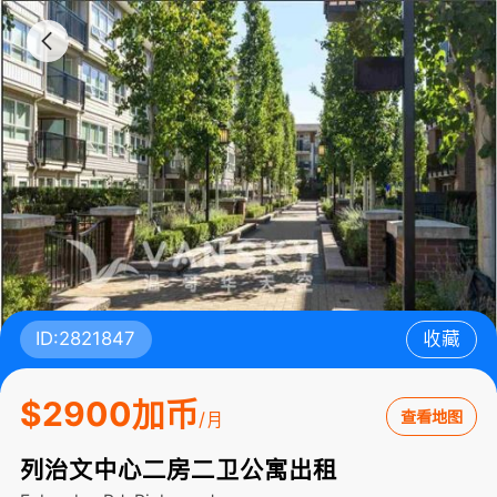
ID:2821847
收藏
$2900加币
查看地图
/月
列治文中心二房二卫公寓出租