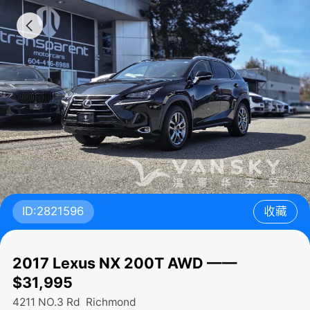
ID:2821596
收藏
2017 Lexus NX 200T AWD ——
$31,995
4211 NO.3 Rd
Richmond