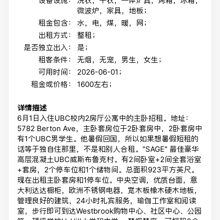
设备设施：
洗衣，干衣，一体炉具，烤箱，冰箱，
微波炉，家具，地板；
租金包含：
水，电，煤，暖，网；
出租方式：
整租；
是否独立出入：
是；
租客条件：
无烟，无宠，男生，女生；
可用时间：
2026-06-01；
租金或价格：
1600左右；
详情描述
6月1日入住
UBC校内2房厅公寓中的主卧招租。地址：
5782 Berton Ave，主卧套房位于2卧套房中，
2卧套房中
有1个UBC男学生。他暑假回国，所以如果想暑假短租的
话等于独自住那里，不是和别人合租。"SAGE" 最佳豪华
高层混凝土UBC威斯布鲁克村。有2间卧室+
2间全套浴室
+套房，2个停车位和1个储物间。
总面积923平方英尺。
现在出租主卧套房和1停车位。中央空调，
优质台面，意
大利达达橱柜，欧洲不锈钢电器，
宽木板橡木硬木地板，
管理良好的建筑，24小时礼宾服务，
瑜伽工作室和阅读
室，步行即可到达Westbrook购物中心、
社区中心、公园