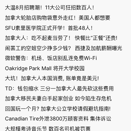
大温8月招聘潮！11大公司狂招数百人！
加拿大轮胎店购物袋意外走红！美国人都想要
SFU素里医学院正式开学！首批48人！
加拿大人：吃不起麦当劳了！ 快餐比“正餐”还贵!
闹罢工的空姐空少挣多少钱？ 西捷及加航薪酬曝光
微软警告：机场、饭店别乱连免费Wi-Fi
Oakridge Park Mall 将开大学校园
大坑！加拿大人本国消费, 账单竟是美元!
TD：钱包缩水 三分一加拿大人最先砍这些费用
加拿大移民夫妻白手起家创业 如今陷生存危机
回国玩一个月? 加拿大公立学校请假避坑指南!
Canadian Tire外泄3800万顾客资料 集体诉讼
大规模卑诗音乐节 数百名司机被罚票