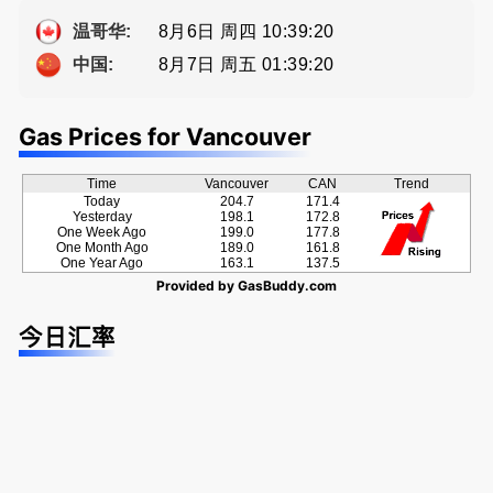
牌地产经纪
Eddy 您诚
ng電話 778
Sophia Fan
恳的朋友
-689-5519
8月6日 周四 10:39:20
温哥华:
房屋买卖,
8月7日 周五 01:39:20
中国:
资产规划管
理
Gas Prices for Vancouver
Time
Vancouver
CAN
Trend
Today
204.7
171.4
Yesterday
198.1
172.8
One Week Ago
199.0
177.8
One Month Ago
189.0
161.8
One Year Ago
163.1
137.5
Provided by
GasBuddy.com
今日汇率