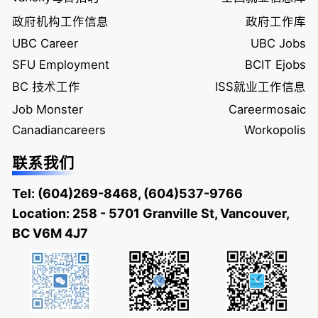
政府机构工作信息
政府工作库
UBC Career
UBC Jobs
SFU Employment
BCIT Ejobs
BC 技术工作
ISS就业工作信息
Job Monster
Careermosaic
Canadiancareers
Workopolis
联系我们
Tel:
(604)269-8468
,
(604)537-9766
Location: 258 - 5701 Granville St, Vancouver,
BC V6M 4J7