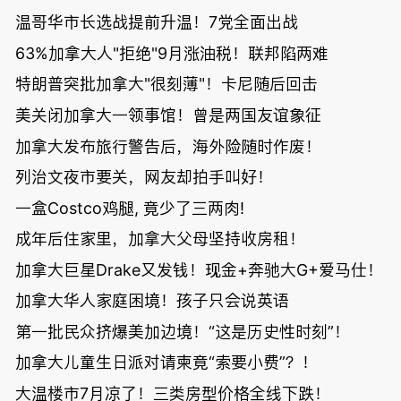
温哥华市长选战提前升温！7党全面出战
63%加拿大人"拒绝"9月涨油税！联邦陷两难
特朗普突批加拿大"很刻薄"！卡尼随后回击
美关闭加拿大一领事馆！曾是两国友谊象征
加拿大发布旅行警告后，海外险随时作废！
列治文夜市要关，网友却拍手叫好！
一盒Costco鸡腿, 竟少了三两肉!
成年后住家里，加拿大父母坚持收房租！
加拿大巨星Drake又发钱！现金+奔驰大G+爱马仕！
加拿大华人家庭困境！孩子只会说英语
第一批民众挤爆美加边境！“这是历史性时刻”！
加拿大儿童生日派对请柬竟“索要小费”？！
大温楼市7月凉了！三类房型价格全线下跌！