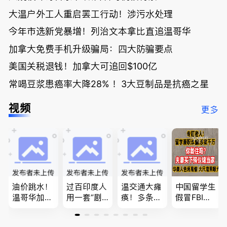
大温户外工人重启罢工行动！涉污水处理
今年市选新党暴增！列治文本拿比直追温哥华
加拿大免费手机升级骗局：四大防骗要点
美国关税退钱！加拿大可追回$100亿
常喝豆浆患癌率大降28% ！3大豆制品是抗癌之星
视频
更多
油价跳水！
过百印度人
温交通大瘫
中国留学生
温哥华加油
用一套“剧
痪！多条主
假冒FBI上
省大钱，专
本”，移民
路封死到年
门行骗；泰
家曝还会更
官：太假
底；做顿饭
国高僧丑闻