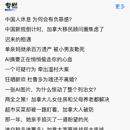
低；免费狂
了；一夜返
被罚1680
曝光；美国
专栏
更多
送50万磅蔬
贫！华人找
刀，公寓惊
夫妻住进殡
菜！大
银行做房贷
现天价罚
仪馆
中国人休息 为何会有负罪感？
温“丑陋土
欠款多出$1
单；房市崩
豆日”冲击
9万；突
盘前兆？加
中国新规倒计时，加拿大移民顾问圈焦虑了
吉尼斯纪
发！无辜男
国租赁市场
录；惨！留
孩温哥华市
恐迎暴跌危
迟来的相遇
学生换汇被
中心被刺身
机！
单亲妈继承百万遗产 被小男友勒死
骗光2万美
亡；
元，还被卷
AI摘要正在悄悄偷走你的心血
入跨国刑案
账户遭封！
一个可疑行为 牵出温村大案
狂晒新欢 杜鲁多为啥还不离婚？
一张AI图片，为什么惊动了整个列治文？
两全之策！加拿大儿女住房和父母养老都解决
超市买菜却被一路盯着，加拿大人破防
那一年，她亲手掐灭了一道盼望的光
谁交税多谁票多！加拿大富豪挑战民主底线