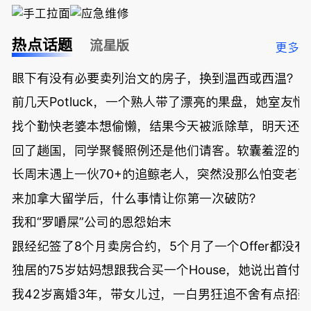
热点话题
流星版
更多
眼下有没有必要卖列治文的房子，换到温西或西温？
前几天Potluck，一个熟人带了漂亮的果盘，她室友悄
找个勤快老婆本想偷懒，结果今天被派除草，明天还
回了趟国，同学聚餐照例还是他们请客。软囊羞涩的
长周末遇上一伙70+的追鲸老人，突然没那么怕变老了
来加拿大留学后，什么事情让你第一次破防？
我和“罗嚼屎”公司的恩怨始末
跟经纪签了8个月卖房合约，5个月了一个Offer都没
独居的75岁姑妈想跟我合买一个House，她说出首付
我42岁离婚3年，带女儿过，一白男狂追不舍有点招