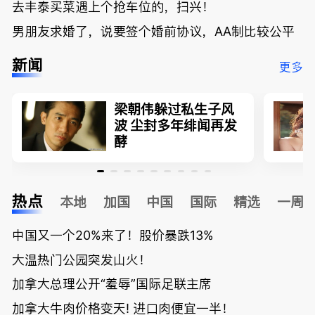
去丰泰买菜遇上个抢车位的，扫兴！
男朋友求婚了，说要签个婚前协议，AA制比较公平
新闻
更多
梁朝伟躲过私生子风
波 尘封多年绯闻再发
酵
热点
本地
加国
中国
国际
精选
一周
中国又一个20%来了！股价暴跌13%
大温热门公园突发山火！
加拿大总理公开“羞辱”国际足联主席
加拿大牛肉价格变天! 进口肉便宜一半！