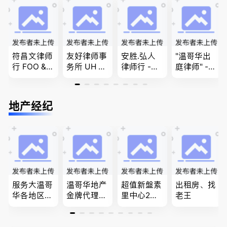
民和魁北克
问题
商业移民，
PEQ60472
名校申请
08731
符昌文律师
友好律师事
安胜.弘人
"温哥华出
行 FOO & C
务所 UH LA
律师行 -
庭律师" -
OMPANY-
W，专注U
（大温地区
华夏律师事
家庭法, 离
BC地区及
最大的华人
务所 - 劳动
婚/财产分
温哥华，公
律师行、精
法， 建
地产经纪
配, 子女抚
司商业、收
干团队、多
筑， 人身
养, 刑事法
购兼并、婚
名中、外文
伤害，商业
姻家庭、遗
律师、多语
纠纷，审判
嘱遗产
种服务、高
辩护
效优质、助
您安心乐
业、胜劵稳
操)
服务大温哥
温哥华地产
超值新盤素
出租房、找
华各地区的
金牌代理经
里中心2房1
老王
住宅及商业
纪人(买，
廳1書房高
地产专业持
卖，建）-
級公寓，So