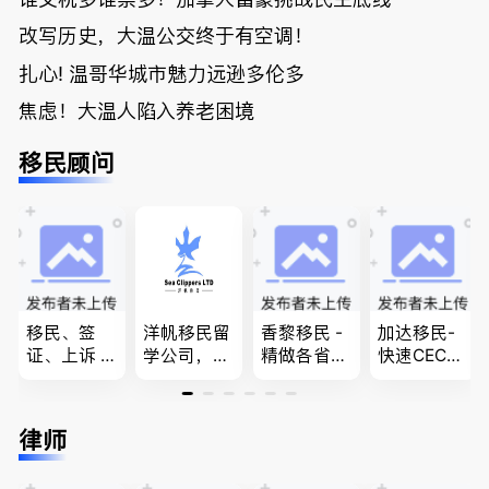
改写历史，大温公交终于有空调！
扎心! 温哥华城市魅力远逊多伦多
焦虑！大温人陷入养老困境
移民顾问
移民、签
洋帆移民留
香黎移民 -
加达移民-
证、上诉 --
学公司，精
精做各省省
快速CEC&P
-”亲自负
做旅游转学
提名,LMIA,
NP真实工
责、全程跟
签各类签证
签证,工作
作机会 移
进”的RCIC-
留学转学，
推荐。持牌
民上诉、家
律师
IRB持牌移
BCPNP，E
顾问免费为
庭团聚，特
民顾问
E，团聚移
您解答各类
快技术移民