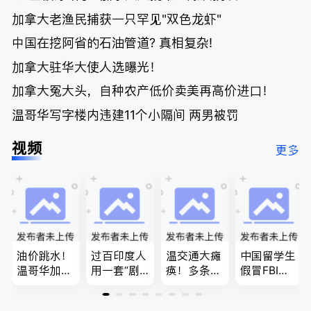
加拿大老渔民捕获一只罕见"双色龙虾"
中国在挖阿省的石油管道? 真相复杂!
加拿大驻华大使人选曝光！
加拿大冤大头，自种农产低价卖美再高价进口！
温哥华写字楼内违建11个小隔间 两男被罚
视频
更多
油价跳水！
过百印度人
温交通大瘫
中国留学生
温哥华加油
用一套“剧
痪！多条主
假冒FBI上
省大钱，专
本”，移民
路封死到年
门行骗；泰
家曝还会更
官：太假
底；做顿饭
国高僧丑闻