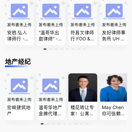
移民签证
商业移民，
问题
、翻译和海
名校申请
牙认证
安胜.弘人
"温哥华出
符昌文律师
友好律师事
律师行 -
庭律师" -
行 FOO & C
务所 UH LA
（大温地区
华夏律师事
OMPANY-
W，专注U
最大的华人
务所 - 劳动
家庭法, 离
BC地区及
律师行、精
法， 建
婚/财产分
温哥华，公
地产经纪
干团队、多
筑， 人身
配, 子女抚
司商业、收
名中、外文
伤害，商业
养, 刑事法
购兼并、婚
律师、多语
纠纷，审判
姻家庭、遗
种服务、高
辩护
嘱遗产
效优质、助
您安心乐
业、胜劵稳
操)
宏峻建筑地
温哥华地产
楼花转让专
May Chen
产
金牌代理经
家！公寓销
你可信赖的
纪人(买，
售专家！欢
山东人，
卖，建）-
迎委托，多
为你提供全