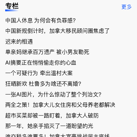
低；免费狂
了；一夜返
被罚1680
曝光；美国
专栏
更多
送50万磅蔬
贫！华人找
刀，公寓惊
夫妻住进殡
菜！大
银行做房贷
现天价罚
仪馆
中国人休息 为何会有负罪感？
温“丑陋土
欠款多出$1
单；房市崩
豆日”冲击
9万；突
盘前兆？加
中国新规倒计时，加拿大移民顾问圈焦虑了
吉尼斯纪
发！无辜男
国租赁市场
录；惨！留
孩温哥华市
恐迎暴跌危
迟来的相遇
学生换汇被
中心被刺身
机！
单亲妈继承百万遗产 被小男友勒死
骗光2万美
亡；
元，还被卷
AI摘要正在悄悄偷走你的心血
入跨国刑案
账户遭封！
一个可疑行为 牵出温村大案
狂晒新欢 杜鲁多为啥还不离婚？
一张AI图片，为什么惊动了整个列治文？
两全之策！加拿大儿女住房和父母养老都解决
超市买菜却被一路盯着，加拿大人破防
那一年，她亲手掐灭了一道盼望的光
谁交税多谁票多！加拿大富豪挑战民主底线