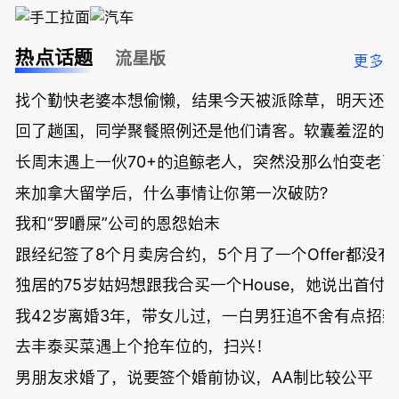
热点话题
流星版
更多
找个勤快老婆本想偷懒，结果今天被派除草，明天还
回了趟国，同学聚餐照例还是他们请客。软囊羞涩的
长周末遇上一伙70+的追鲸老人，突然没那么怕变老了
来加拿大留学后，什么事情让你第一次破防？
我和“罗嚼屎”公司的恩怨始末
跟经纪签了8个月卖房合约，5个月了一个Offer都没
独居的75岁姑妈想跟我合买一个House，她说出首付
我42岁离婚3年，带女儿过，一白男狂追不舍有点招
去丰泰买菜遇上个抢车位的，扫兴！
男朋友求婚了，说要签个婚前协议，AA制比较公平