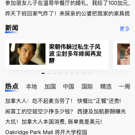
参加朋友儿子在温哥华餐厅的婚礼，我给了100加元，
昨天下班回家气炸了！来探亲的公婆把我家的家具统统
新闻
更多
梁朝伟躲过私生子风
波 尘封多年绯闻再发
酵
热点
本地
加国
中国
国际
精选
一周
加拿大人：吃不起麦当劳了！ 快餐比“正餐”还贵!
闹罢工的空姐空少挣多少钱？ 西捷及加航薪酬曝光
大坑！加拿大人本国消费, 账单竟是美元!
Oakridge Park Mall 将开大学校园