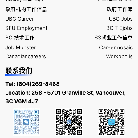
政府机构工作信息
政府工作库
UBC Career
UBC Jobs
SFU Employment
BCIT Ejobs
BC 技术工作
ISS就业工作信息
Job Monster
Careermosaic
Canadiancareers
Workopolis
联系我们
Tel:
(604)269-8468
Location: 258 - 5701 Granville St, Vancouver,
BC V6M 4J7