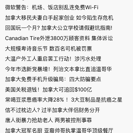
微软警告：机场、饭店别乱连免费Wi-Fi
加拿大移民夫妻白手起家创业 如今陷生存危机
回国玩一个月? 加拿大公立学校请假避坑指南!
Canadian Tire外泄3800万顾客资料 集体诉讼
大规模卑诗音乐节 数百名司机被罚票
大温户外工人重启罢工行动！涉污水处理
今年市选新党暴增！列治文本拿比直追温哥华
加拿大免费手机升级骗局：四大防骗要点
美国关税退钱！加拿大可追回$100亿
常喝豆浆患癌率大降28% ！3大豆制品是抗癌之星
信不过枕边人? 过半加拿大伴侣财务分开
唐人街暴力抢劫老人 两男被控刑事罪
加拿大冠军名厨 亚裔帅哥执掌温哥华顶级餐厅