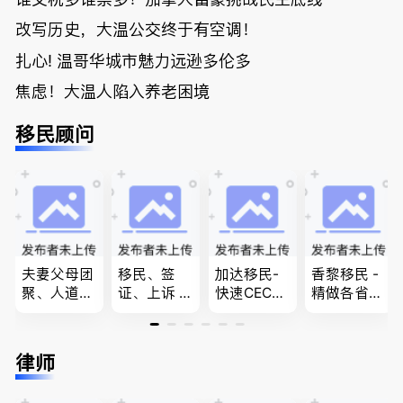
改写历史，大温公交终于有空调！
扎心! 温哥华城市魅力远逊多伦多
焦虑！大温人陷入养老困境
移民顾问
夫妻父母团
移民、签
加达移民-
香黎移民 -
聚、人道移
证、上诉 --
快速CEC&P
精做各省省
民、LMIA
-”亲自负
NP真实工
提名,LMIA,
和工签 移
责、全程跟
作机会 移
签证,工作
民难民上诉
进”的RCIC-
民上诉、家
推荐。持牌
律师
疑难问题的
IRB持牌移
庭团聚，特
顾问免费为
解决 各类
民顾问
快技术移民
您解答各类