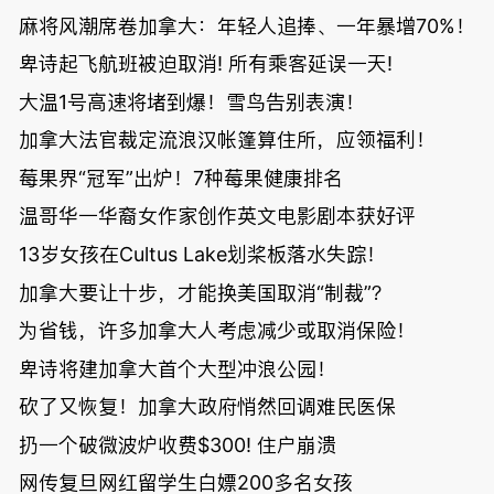
麻将风潮席卷加拿大：年轻人追捧、一年暴增70%！
卑诗起飞航班被迫取消! 所有乘客延误一天!
大温1号高速将堵到爆！雪鸟告别表演！
加拿大法官裁定流浪汉帐篷算住所，应领福利！
莓果界“冠军”出炉！7种莓果健康排名
温哥华一华裔女作家创作英文电影剧本获好评
13岁女孩在Cultus Lake划桨板落水失踪！
加拿大要让十步，才能换美国取消“制裁”？
为省钱，许多加拿大人考虑减少或取消保险！
卑诗将建加拿大首个大型冲浪公园！
砍了又恢复！加拿大政府悄然回调难民医保
扔一个破微波炉收费$300! 住户崩溃
网传复旦网红留学生白嫖200多名女孩