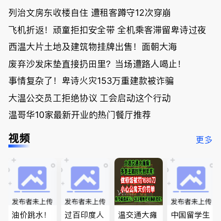
列治文房东收楼自住 遭租客蹲守12次穿崩
飞机折返！顽童拒扣安全带 全机乘客滞留卑诗过夜
西温大片土地及建筑物挂牌出售！面朝大海
废弃沙发床垫直接扔田里？当场遭路人喝止！
事情复杂了！卑诗火灾153万重建款被诈骗
大温公交员工拒绝协议 工会启动这个行动
温哥华10家最新开业的热门餐厅推荐
视频
更多
油价跳水！
过百印度人
温交通大瘫
中国留学生