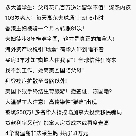
多大留学生：父母花几百万送她留学不值！深感内疚
103岁老人：每天高尔夫球场“上班”6小时
香港主妇被骗一个月内转账81次！
夫妇徒步8年横穿全国，这才是真正的加拿大！
海外资产收税引“地震” 有华人吓到睡不着
买房3年才知“蜘蛛人住我家”！全球信件狂寄来
找不到工作，她离美回国陪父母！
拜登癌症扩散至骨骼以外!
美国下狠手终结生育旅游！撤签证，冻国籍？
大温猫主人注意！高传染性“猫瘟”出现
被坑$50万! 多名华人指控陷加拿大投资移民骗局
贷款利率又涨？加拿大房贷成本或再度走高
4华裔温岛非法采生蚝 共罚1.8万元