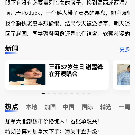
眼下有没有必要卖列治文的房子，换到温西或西温？
前几天Potluck，一个熟人带了漂亮的果盘，她室友悄
找个勤快老婆本想偷懒，结果今天被派除草，明天还
回了趟国，同学聚餐照例还是他们请客。软囊羞涩的
新闻
更多
王菲57岁生日 谢霆锋
在开演唱会
热点
本地
加国
中国
国际
精选
一周
加拿大北部超市价格惊人！看账单想哭！
特朗普再对加拿大下手：海关审查升级！