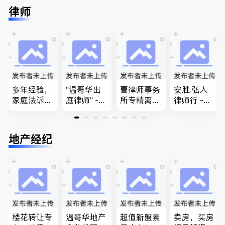
民难民上诉
民上诉、家
留学转学，
推荐。持牌
律师
疑难问题的
庭团聚，特
BCPNP，E
顾问免费为
解决 各类
快技术移民
E，团聚移
您解答各类
移民签证
商业移民，
民和魁北克
问题
、翻译和海
名校申请
PEQ60472
牙认证
08731
多年经验，
"温哥华出
曹律师事务
安胜.弘人
家庭法诉
庭律师" -
所专精离
律师行 -
讼, 地产过
华夏律师事
婚，分居及
（大温地区
户, 遗产认
务所 - 劳动
婚前协议，
最大的华人
证，租务纠
法， 建
经济纠纷，
律师行、精
地产经纪
纷 普通
筑， 人身
財產分割，
干团队、多
话， 粤
伤害，商业
地产及生意
名中、外文
语，列治文
纠纷，审判
买卖
律师、多语
陈卓律师事
辩护
种服务、高
务所 (ATA L
效优质、助
aw Corpor
您安心乐
ation)
业、胜劵稳
操)
楼花转让专
温哥华地产
超值新盤素
卖房，买房