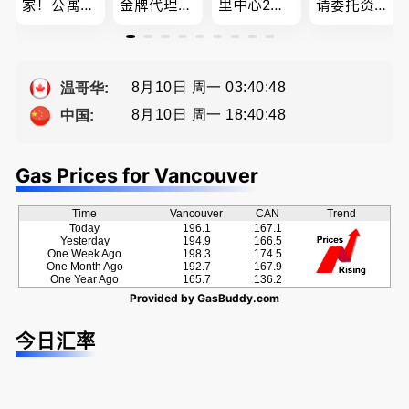
家！公寓销
金牌代理经
里中心2房1
请委托资深
售专家！欢
纪人(买，
廳1書房高
地产经纪人
迎委托，多
卖，建）-
級公寓，So
Summer Sh
种佣金方
Eddy 您诚
ng電話 778
a， 五星好
案！
恳的朋友
-689-5519
评
8月10日 周一 03:40:49
温哥华:
8月10日 周一 18:40:49
中国:
Gas Prices for Vancouver
Time
Vancouver
CAN
Trend
Today
196.1
167.1
Yesterday
194.9
166.5
One Week Ago
198.3
174.5
One Month Ago
192.7
167.9
One Year Ago
165.7
136.2
Provided by
GasBuddy.com
今日汇率