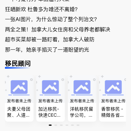
狂晒新欢 杜鲁多为啥还不离婚？
一张AI图片，为什么惊动了整个列治文？
两全之策！加拿大儿女住房和父母养老都解决
超市买菜却被一路盯着，加拿大人破防
那一年，她亲手掐灭了一道盼望的光
移民顾问
夫妻父母团
加达移民-
洋帆移民留
香黎移民 -
聚、人道移
快速CEC&P
学公司，精
精做各省省
民、LMIA
NP真实工
做旅游转学
提名,LMIA,
和工签 移
作机会 移
签各类签证
签证,工作