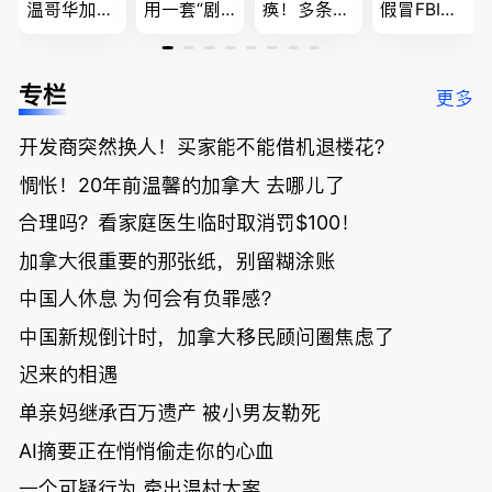
温哥华加油
用一套“剧
痪！多条主
假冒FBI上
省大钱，专
本”，移民
路封死到年
门行骗；泰
家曝还会更
官：太假
底；做顿饭
国高僧丑闻
低；免费狂
了；一夜返
被罚1680
曝光；美国
专栏
更多
送50万磅蔬
贫！华人找
刀，公寓惊
夫妻住进殡
菜！大
银行做房贷
现天价罚
仪馆
开发商突然换人！买家能不能借机退楼花？
温“丑陋土
欠款多出$1
单；房市崩
豆日”冲击
9万；突
盘前兆？加
惆怅！20年前温馨的加拿大 去哪儿了
吉尼斯纪
发！无辜男
国租赁市场
录；惨！留
孩温哥华市
恐迎暴跌危
合理吗？看家庭医生临时取消罚$100！
学生换汇被
中心被刺身
机！
加拿大很重要的那张纸，别留糊涂账
骗光2万美
亡；
元，还被卷
中国人休息 为何会有负罪感？
入跨国刑案
账户遭封！
中国新规倒计时，加拿大移民顾问圈焦虑了
迟来的相遇
单亲妈继承百万遗产 被小男友勒死
AI摘要正在悄悄偷走你的心血
一个可疑行为 牵出温村大案