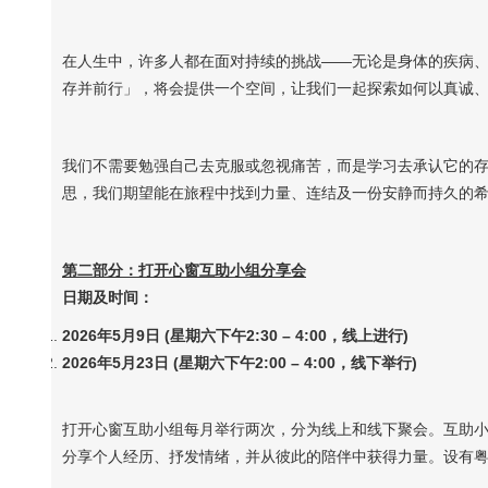
在人生中，许多人都在面对持续的挑战——无论是身体的疾病
存并前行」，将会提供一个空间，让我们一起探索如何以真诚
我们不需要勉强自己去克服或忽视痛苦，而是学习去承认它的
思，我们期望能在旅程中找到力量、连结及一份安静而持久的
第二部分：打开心窗互助小组分享会
日期及时间：
2026
年
5
月
9
日
(
星期六下午
2:30 – 4:00
，线上进行
)
2026
年
5
月
23
日
(
星期六下午
2:00 – 4:00
，线下举行
)
打开心窗互助小组每月举行两次，分为线上和线下聚会。互助
分享个人经历、抒发情绪，并从彼此的陪伴中获得力量。设有