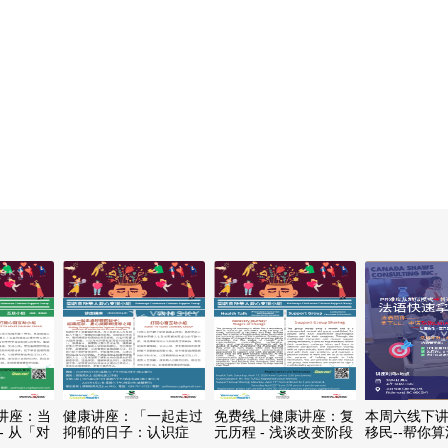
讲座：当
健康讲座：「一起走过
免费线上健康讲座：复
本周六线下
- 从「对
抑郁的日子：认识症
元历程 - 浅谈改变阶段
移民--帮你
」的康复
状、身心调节与复原之
及介入
成本和路径