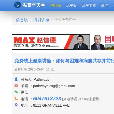
温哥华天空
信息版
流星版
流星文摘
新闻
信息版
培训讲座
个人免费广告
/
/
免费线上健康讲座：如何与困难和病痛共存并前
发布时间: 2026-05-04, 11:11
联系人:
Pathways
邮箱 :
pathways.csg@gmail.com
微信 :
6047613723
电话 :
[来电请说Vansky上看到]
地址 : 8111 GRANVILLE AVE