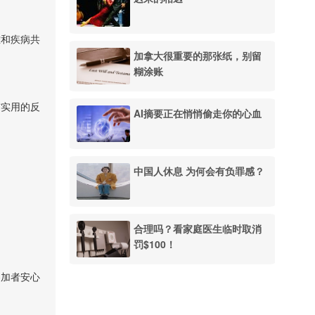
难和疾病共
加拿大很重要的那张纸，别留
糊涂账
与实用的反
AI摘要正在悄悄偷走你的心血
中国人休息 为何会有负罪感？
合理吗？看家庭医生临时取消
罚$100！
参加者安心
。