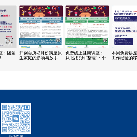
路」 (国、粤语主讲)
座：团聚
开创会所-2月份講座原
免费线上健康讲座：
本周免费讲
！
生家庭的影响与放手
从“囤积”到“整理”：个
工作经验的
(粤语主讲、国语翻译)
人与家庭行动指南
(国、粤语主讲)
微信客服