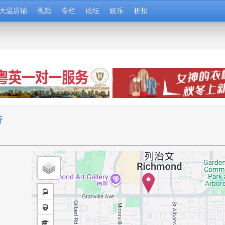
大温店铺
视频
专栏
论坛
娱乐
折扣
行