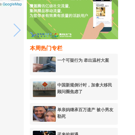
GoogleMap
 ©
本周热门专栏
：
一个可疑行为 牵出温村大案
中国新规倒计时，加拿大移民
顾问圈焦虑了
单亲妈继承百万遗产 被小男友
勒死
迟来的相遇