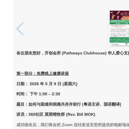
各位朋友您好，开创会所
(Pathways Clubhouse)
华人爱心支
第一部分：免费线上健康讲座
日期：
2026
年
5
月
9
日
(
星期六
)
时间：
下午
1:00 – 2:30
题目：如何与困难和病痛共存并前行
(
粤语主讲、国语翻译
)
讲员：
360
社区
莫雨晴牧师
(Rev. Bill MOK)
成功报名后，我们将会把 Zoom 连结发送至您所提供的电邮