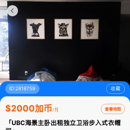
ID:2818759
收藏
$2000加币
查看地图
/月
「UBC海景主卧出租独立卫浴步入式衣帽