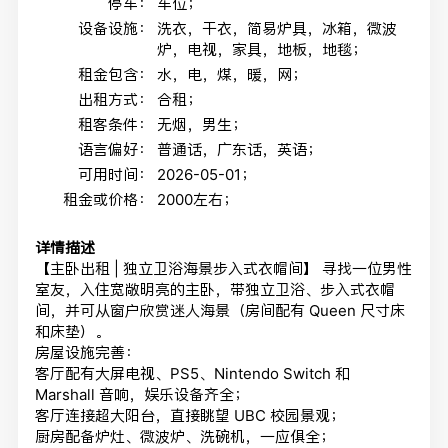
停车：
车位；
设备设施：
洗衣，干衣，简易炉具，冰箱，微波
炉，电视，家具，地板，地毯；
租金包含：
水，电，煤，暖，网；
出租方式：
合租；
租客条件：
无烟，男生；
语言偏好：
普通话，广东话，英语；
可用时间：
2026-05-01；
租金或价格：
2000左右；
详情描述
【主卧出租 | 独立卫浴海景步入式衣帽间】 寻找一位男性
室友，入住宽敞明亮的主卧，带独立卫浴、步入式衣帽
间，并可从窗户欣赏迷人海景（房间配有 Queen 尺寸床
和床垫）。
房屋设施完善：
客厅配有大屏电视、PS5、Nintendo Switch 和
Marshall 音响，娱乐设备齐全；
客厅连接超大阳台，直接眺望 UBC 校园景观；
厨房配备炉灶、微波炉、洗碗机，一应俱全；