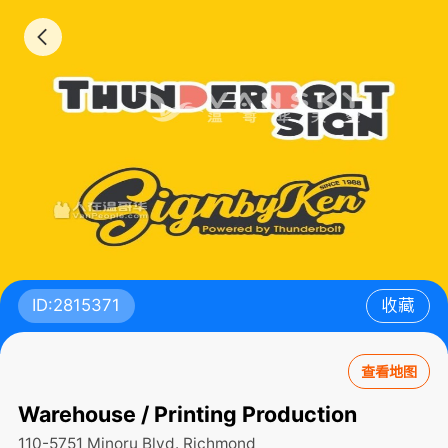
ID:2815371
收藏
查看地图
Warehouse / Printing Production
110-5751 Minoru Blvd.
Richmond