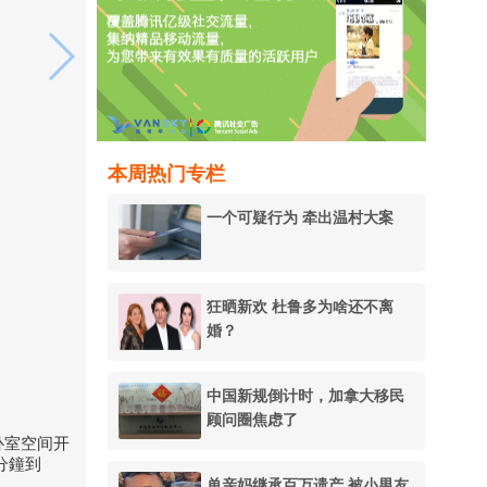
本周热门专栏
一个可疑行为 牵出温村大案
狂晒新欢 杜鲁多为啥还不离
婚？
中国新规倒计时，加拿大移民
顾问圈焦虑了
卧室空间开
0分鐘到
单亲妈继承百万遗产 被小男友