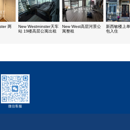
ster 两
New Westminster天车
New West高层河景公
新西敏楼上
站 19楼高层公寓出租
寓整租
包入住
一室一厅，地铁交通便
利近
微信客服