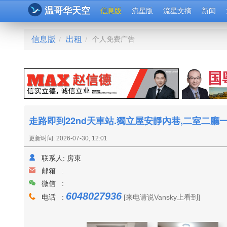
温哥华天空
信息版
流星版
流星文摘
新闻
信息版
出租
个人免费广告
/
/
走路即到22nd天車站.獨立屋安靜內巷,二室二廳
更新时间: 2026-07-30, 12:01
联系人:
房東
邮箱 :
微信 :
6048027936
电话 :
[来电请说Vansky上看到]