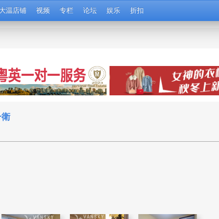
大温店铺
视频
专栏
论坛
娱乐
折扣
一衛