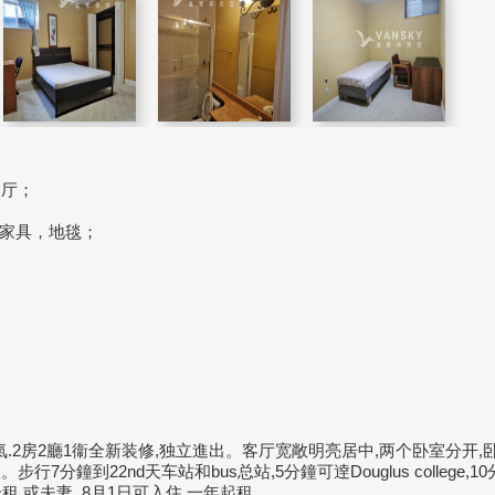
饭厅；
家具，地毯；
.2房2廳1衞全新装修,独立進出。客厅宽敞明亮居中,两个卧室分开,
7分鐘到22nd天车站和bus总站,5分鐘可逹Douglus college,1
人合租,或夫妻. 8月1日可入住.一年起租.