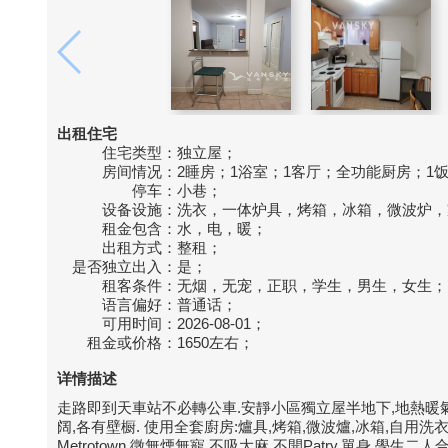
出租住宅
住宅类型：
独立屋；
房间情况：
2睡房；1浴室；1客厅；全功能厨房；1
停车：
小巷；
设备设施：
洗衣，一体炉具，烤箱，冰箱，微波炉，
租金包含：
水，电，暖；
出租方式：
整租；
是否独立出入：
是；
租客条件：
无烟，无宠，正职，学生，男生，女生；
语言偏好：
普通话；
可用时间：
2026-08-01；
租金或价格：
1650左右；
详情描述
走路即到天車站不必轉公車.安靜小區獨立屋半地下,地熱暖氣
阔,各有壁橱. 使用全套廚房:爐具,烤箱,微波爐,冰箱,自用洗衣。步行
Metrotown.徵無煙無寵.不吸大麻.不開Patry,單身,學生二