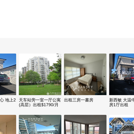
心 地上2
天车站旁一室一厅公寓
出租三房一書房
新西敏 大温
(高层）出租$1790/月
房1厅出租