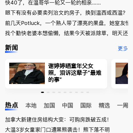
快40了，在温哥华一轮又一轮的相亲……
眼下有没有必要卖列治文的房子，换到温西或西温？
前几天Potluck，一个熟人带了漂亮的果盘，她室友悄
找个勤快老婆本想偷懒，结果今天被派除草，明天还
新闻
更多
谢婷婷晒童年父女
照，泪诉这辈子“最难
的事”
热点
本地
加国
中国
国际
精选
一周
加拿大新建住房结构大变：可购房跌破五成！
大温3岁女童家门口遭黑熊袭击！熊下落不明