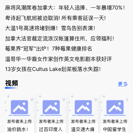
麻将风潮席卷加拿大：年轻人追捧、一年暴增70%！
卑诗起飞航班被迫取消! 所有乘客延误一天!
大温1号高速将堵到爆！雪鸟告别表演！
加拿大法官裁定流浪汉帐篷算住所，应领福利！
莓果界“冠军”出炉！7种莓果健康排名
温哥华一华裔女作家创作英文电影剧本获好评
13岁女孩在Cultus Lake划桨板落水失踪！
视频
更多
油价跳水！
过百印度人
温交通大瘫
中国留学生