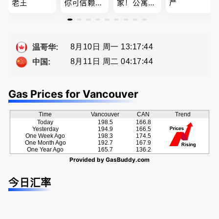
老王
你可信赖的
家！公寓销
产
山东人，
售专家！欢
为你提供全
迎委托，多
方位的地产
种佣金方
服务
案！
8月10日 周一 13:17:45
温哥华:
8月11日 周二 04:17:45
中国:
Gas Prices for Vancouver
Time
Vancouver
CAN
Trend
Today
198.5
166.8
Yesterday
194.9
166.5
One Week Ago
198.3
174.5
One Month Ago
192.7
167.9
One Year Ago
165.7
136.2
Provided by
GasBuddy.com
今日汇率