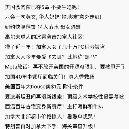
美国食肉菌已夺5命 不要生吃蚝！
只会一句英文, 华人奶奶“摆地摊”意外走红!
纽约快艇翻覆 14人落水 母女遇难
高尔夫球大的冰雹袭击加拿大社区！
攒了近一年！加拿大女子几十万PC积分被盗
加拿大人今年最爱飞去哪？此地称“黑马”
Meta放话：再不放开美国的开源AI限制，要被甩开了
加国40年中餐厅面临关门！真人秀救场
美国百年大house卖$1元 附带条件
爱泼斯坦丑闻再曝新线索！顶级艺术学校性侵黑幕被
西温百年古宅变身新餐厅！主打海鲜和牛排
加拿大北部超市价格惊人！看账单想哭！
特朗普再对加拿大下手：海关审查升级！