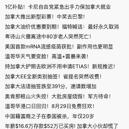
1亿补贴！卡尼自由党紧急出手力保加拿大就业
加拿大推出新型彩票！中奖去巴黎！
加拿大油价优惠要到期！福特喊话：最好永久取消
卑诗山火撤离途中80岁老人突然死亡！
美国首款mRNA流感疫苗获批！副作用也更明显
温哥华天气要变脸！高温+雷暴来袭！
持加拿大护照去欧洲不用申请ETIAS！新规推迟！
加拿大EE全新类别抽签！省提名突然收费！
加拿大法语抽签跌至391分，邀请数增加
奥肯那根山火失控！大批房屋烧毁！军方待命！
温哥华港口日回归！8月29日免费狂欢！
中国籍富商之子在泰国被杀，年仅20岁
年薪$16.6万存款$52万已买房! 加拿大小伙却慌了