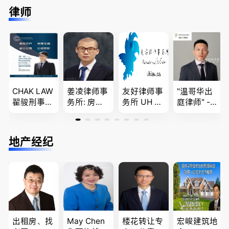
免费咨询各
留学转学，
民上诉、家
民难民上诉
律师
类疑难签证
BCPNP，E
庭团聚，特
疑难问题的
问题，夫妻
E，团聚移
快技术移民
解决 各类
团聚，投资
民和魁北克
商业移民，
移民签证
移民以及各
PEQ60472
名校申请
、翻译和海
类省提名和
08731
牙认证
技术移民
CHAK LAW
姜凌律师事
友好律师事
"温哥华出
翟骏刑事交
务所: 房产
务所 UH LA
庭律师" -
通大律师
过户专做急
W，专注U
华夏律师事
刑事辩护/
件。婚姻
BC地区及
务所 - 劳动
民事诉讼/
法/公司法/
温哥华，公
法， 建
地产经纪
房产过户
民事商业诉
司商业、收
筑， 人身
讼律师
购兼并、婚
伤害，商业
姻家庭、遗
纠纷，审判
嘱遗产
辩护
出租房、找
May Chen
楼花转让专
宏峻建筑地