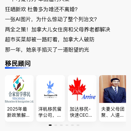
狂晒新欢 杜鲁多为啥还不离婚？
一张AI图片，为什么惊动了整个列治文？
两全之策！加拿大儿女住房和父母养老都解决
超市买菜却被一路盯着，加拿大人破防
那一年，她亲手掐灭了一道盼望的光
移民顾问
2025年最
洋帆移民留
加达移民-
夫妻父母团
新政策解
学公司，精
快速CEC&P
聚、人道移
读，政府持
做旅游转学
NP真实工
民、LMIA
牌顾问为您
签各类签证
作机会 移
和工签 移