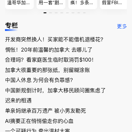
温哥华加油
用一套“剧
痪！多条主
假冒FBI上
省大钱，专
本”，移民
路封死到年
门行骗；泰
家曝还会更
官：太假
底；做顿饭
国高僧丑闻
低；免费狂
了；一夜返
被罚1680
曝光；美国
专栏
更多
送50万磅蔬
贫！华人找
刀，公寓惊
夫妻住进殡
菜！大
银行做房贷
现天价罚
仪馆
开发商突然换人！买家能不能借机退楼花？
温“丑陋土
欠款多出$1
单；房市崩
豆日”冲击
9万；突
盘前兆？加
惆怅！20年前温馨的加拿大 去哪儿了
吉尼斯纪
发！无辜男
国租赁市场
录；惨！留
孩温哥华市
恐迎暴跌危
合理吗？看家庭医生临时取消罚$100！
学生换汇被
中心被刺身
机！
加拿大很重要的那张纸，别留糊涂账
骗光2万美
亡；
元，还被卷
中国人休息 为何会有负罪感？
入跨国刑案
账户遭封！
中国新规倒计时，加拿大移民顾问圈焦虑了
迟来的相遇
单亲妈继承百万遗产 被小男友勒死
AI摘要正在悄悄偷走你的心血
一个可疑行为 牵出温村大案