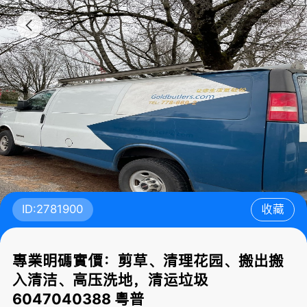
ID:2781900
收藏
專業明碼實價：剪草、清理花园、搬出搬
入清洁、高压洗地，清运垃圾
6047040388 粵普