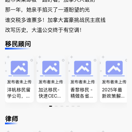
那一年，她亲手掐灭了一道盼望的光
谁交税多谁票多！加拿大富豪挑战民主底线
改写历史，大温公交终于有空调！
移民顾问
洋帆移民留
加达移民-
香黎移民 -
2025年最
学公司，精
快速CEC&P
精做各省省
新政策解
做旅游转学
NP真实工
提名,LMIA,
读，政府持
签各类签证
作机会 移
签证,工作
牌顾问为您
留学转学，
民上诉、家
推荐。持牌
免费咨询各
律师
BCPNP，E
庭团聚，特
顾问免费为
类疑难签证
E，团聚移
快技术移民
您解答各类
问题，夫妻