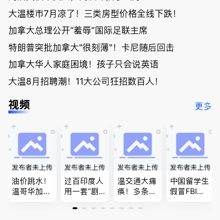
大温楼市7月凉了！三类房型价格全线下跌！
加拿大总理公开“羞辱”国际足联主席
特朗普突批加拿大"很刻薄"！卡尼随后回击
加拿大华人家庭困境！孩子只会说英语
大温8月招聘潮！11大公司狂招数百人！
视频
更多
油价跳水！
过百印度人
温交通大瘫
中国留学生
温哥华加油
用一套“剧
痪！多条主
假冒FBI上
省大钱，专
本”，移民
路封死到年
门行骗；泰
家曝还会更
官：太假
底；做顿饭
国高僧丑闻