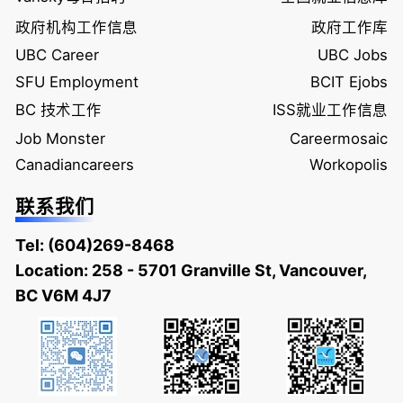
政府机构工作信息
政府工作库
UBC Career
UBC Jobs
SFU Employment
BCIT Ejobs
BC 技术工作
ISS就业工作信息
Job Monster
Careermosaic
Canadiancareers
Workopolis
联系我们
Tel:
(604)269-8468
Location: 258 - 5701 Granville St, Vancouver,
BC V6M 4J7