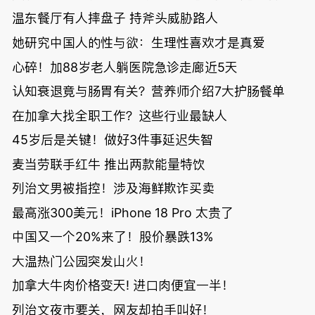
温东餐厅有人摔盘子 持斧头威胁路人
她研究中国人的性与欲：生理性喜欢才是真爱
心碎！加88岁老人躺医院急诊走廊近5天
认知衰退竟与肠胃有关？营养师介绍7大护肠餐单
在加拿大找全职工作？这些行业最缺人
45岁后是关键！做好3件事延迟失智
麦当劳联手红牛 推出两款能量特饮
列治文男被指控！涉及海鲜欺诈买卖
最高涨300美元！iPhone 18 Pro 太贵了
中国又一个20%来了！股价暴跌13%
大温热门公园突发山火！
加拿大牛肉价格变天! 进口肉便宜一半！
列治文夜市要关，网友却拍手叫好！