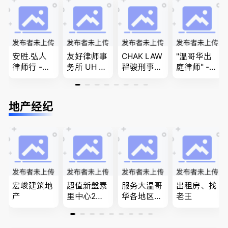
民和魁北克
商业移民，
问题
团聚，投资
PEQ60472
名校申请
移民以及各
08731
类省提名和
技术移民
安胜.弘人
友好律师事
CHAK LAW
"温哥华出
律师行 -
务所 UH LA
翟骏刑事交
庭律师" -
（大温地区
W，专注U
通大律师
华夏律师事
最大的华人
BC地区及
刑事辩护/
务所 - 劳动
律师行、精
温哥华，公
民事诉讼/
法， 建
地产经纪
干团队、多
司商业、收
房产过户
筑， 人身
名中、外文
购兼并、婚
伤害，商业
律师、多语
姻家庭、遗
纠纷，审判
种服务、高
嘱遗产
辩护
效优质、助
您安心乐
业、胜劵稳
操)
宏峻建筑地
超值新盤素
服务大温哥
出租房、找
产
里中心2房1
华各地区的
老王
廳1書房高
住宅及商业
級公寓，So
地产专业持