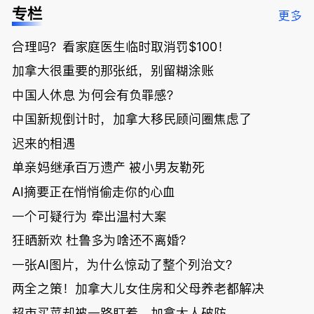
低；免费狂
了；一夜返
被罚1680
曝光；美国
专栏
更多
送50万磅蔬
贫！华人找
刀，公寓惊
夫妻住进殡
菜！大
银行做房贷
现天价罚
仪馆
合理吗？看家庭医生临时取消罚$100！
温“丑陋土
欠款多出$1
单；房市崩
豆日”冲击
9万；突
盘前兆？加
加拿大很重要的那张纸，别留糊涂账
吉尼斯纪
发！无辜男
国租赁市场
录；惨！留
孩温哥华市
恐迎暴跌危
中国人休息 为何会有负罪感？
学生换汇被
中心被刺身
机！
中国新规倒计时，加拿大移民顾问圈焦虑了
骗光2万美
亡；
元，还被卷
迟来的相遇
入跨国刑案
账户遭封！
单亲妈继承百万遗产 被小男友勒死
AI摘要正在悄悄偷走你的心血
一个可疑行为 牵出温村大案
狂晒新欢 杜鲁多为啥还不离婚？
一张AI图片，为什么惊动了整个列治文？
两全之策！加拿大儿女住房和父母养老都解决
超市买菜却被一路盯着，加拿大人破防