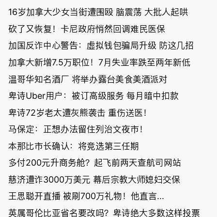
16岁加拿大少女当街遭围殴 脑震荡 大批人起哄
砍了又恢复！卡尼政府悄然回调难民医保
加国反诈中心警告：虚拟钱包骗局升级 防这几招
加拿大新增7.5万职位！7月失业率跌至两年新低
温哥华知名酒厂 将举办露台美食美酒派对
卑诗Uber用户：被订高级服务 每月暗中扣款
卑诗72岁老太遭灰熊袭击 重伤送医！
马保定：正想办法留住列治文夜市！
本那比市长确认：将竞选第三任期
多付200元升商务舱？起飞前两天查航司网站
慈济遭诈3000万美元 幕后宗教大师媳妇交保
王思聪开直播 被刷700万礼物！他直言...
英属哥伦比亚省名要改吗？卑诗绝大多数这样投票