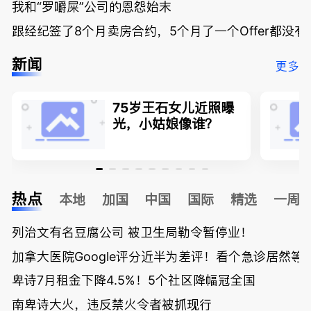
我和“罗嚼屎”公司的恩怨始末
跟经纪签了8个月卖房合约，5个月了一个Offer都没
新闻
更多
75岁王石女儿近照曝
光，小姑娘像谁？
热点
本地
加国
中国
国际
精选
一周
列治文有名豆腐公司 被卫生局勒令暂停业！
加拿大医院Google评分近半为差评！看个急诊居然等了
卑诗7月租金下降4.5%！5个社区降幅冠全国
南卑诗大火，违反禁火令者被抓现行