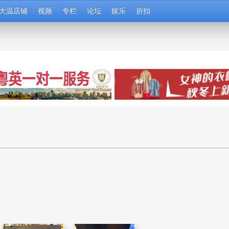
大温店铺
视频
专栏
论坛
娱乐
折扣