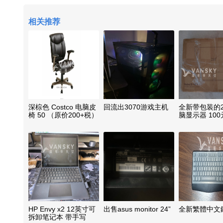
相关推荐
深棕色 Costco 电脑皮
回流出3070游戏主机
全新带包装的2
椅 50 （原价200+税）
脑显示器 100
HP Envy x2 12英寸可
出售asus monitor 24”
全新繁體中文鍵
拆卸笔记本 带手写