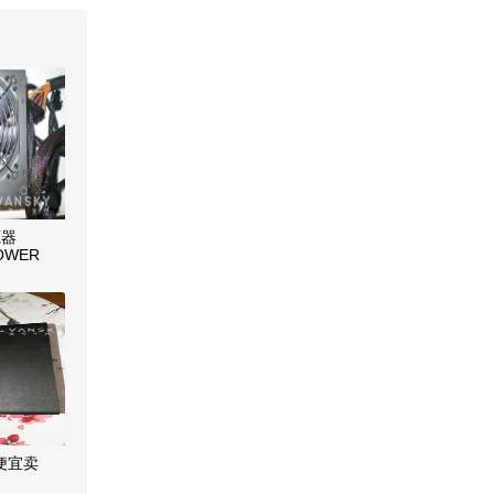
源器
OWER
0W
p 便宜卖