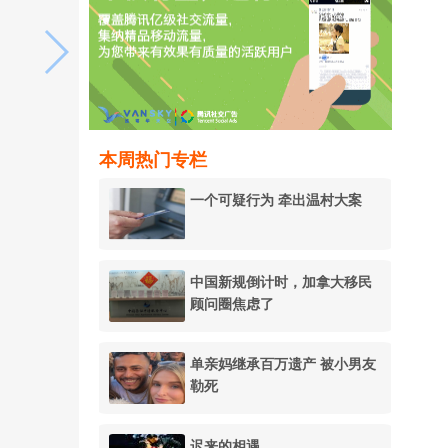
本周热门专栏
一个可疑行为 牵出温村大案
中国新规倒计时，加拿大移民
顾问圈焦虑了
单亲妈继承百万遗产 被小男友
勒死
迟来的相遇