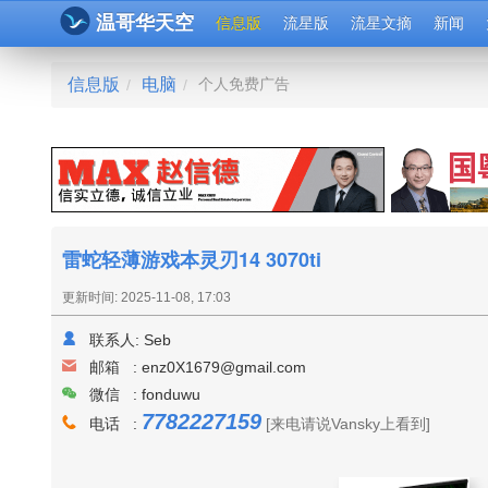
温哥华天空
信息版
流星版
流星文摘
新闻
信息版
电脑
个人免费广告
/
/
雷蛇轻薄游戏本灵刃14 3070ti
更新时间: 2025-11-08, 17:03
联系人:
Seb
邮箱 :
enz0X1679@gmail.com
微信 : fonduwu
7782227159
电话 :
[来电请说Vansky上看到]