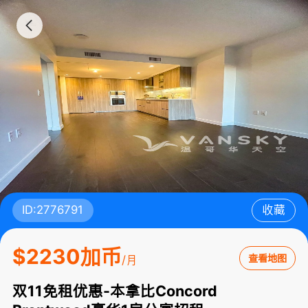
ID:2776791
收藏
$2230加币
查看地图
/月
双11免租优惠-本拿比Concord