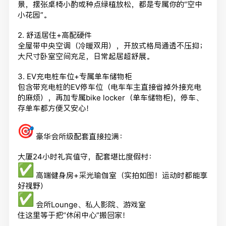
景，
摆张桌椅小酌或种点绿植放松，都是专属你的“空中
小花园”。
2. 舒适居住+高配硬件
全屋带中央空调（冷暖双用），开放式格局通透不压抑；
大尺寸卧室空间充足，日常起居超舒展。
3. EV充电桩车位+专属单车储物柜
包含带充电桩的EV停车位（电车车主直接省掉外接充电
的麻烦），
再加专属bike locker（单车储物柜)，停车、
存单车都方便又安心！
豪华会所级配套直接拉满：
大厦24小时礼宾值守，配套堪比度假村：
高端健身房+采光瑜伽室（实拍如图！运动时都能享
好视野）
会所Lounge、私人影院、游戏室
住这里等于把“休闲中心”搬回家！