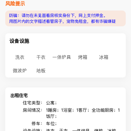
风险提示
防骗：请勿在未见面看房核实身份下，网上支付押金。
用图片内的文字描述看管房子，宠物免租金，都有诈骗嫌疑
设备设施
洗衣
干衣
一体炉具
烤箱
冰箱
微波炉
地板
出租住宅
住宅类型：
公寓；
房间情况：
1睡房；1浴室；1客厅；全功能厨房；1
饭厅；
停车：
车位；
设备设施：
洗衣，干衣，一体炉具，烤箱，冰箱，