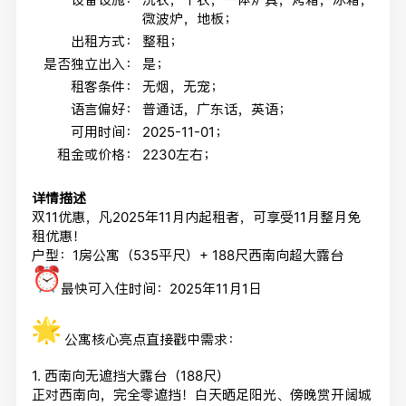
微波炉，地板；
出租方式：
整租；
是否独立出入：
是；
租客条件：
无烟，无宠；
语言偏好：
普通话，广东话，英语；
可用时间：
2025-11-01；
租金或价格：
2230左右；
详情描述
双11优惠，凡2025年11月内起租者，可享受11月整月免
租优惠！
户型：1房公寓（535平尺）+ 188尺西南向超大露台
最快可入住时间：2025年11月1日
公寓核心亮点直接戳中需求：
1. 西南向无遮挡大露台（188尺）
正对西南向，完全零遮挡！白天晒足阳光、傍晚赏开阔城