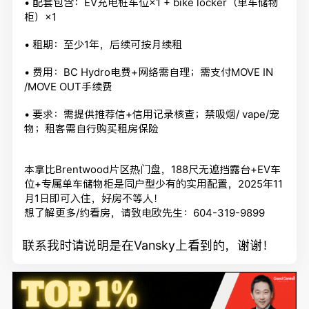
• 配套包含：EV充电桩车位×1 + bike locker（单车储物
柜）×1
• 租期：至少1年，后续可按月续租
• 费用：BC Hydro电费+网络需自理；需支付MOVE IN
/MOVE OUT手续费
• 要求：需提供推荐信+信用记录核查；禁吸烟/ vape/宠
物；租客需自行购买租房保险
本拿比Brentwood片区热门盘，188尺无遮挡露台+
EV车
位+专属单车储物柜是同户型少有的实用配置，
2025年11
月1日即可入住，好房不等人！
想了解更多/约看房，请致电欧先生：604-319-9899
联系我时请说明是在Vansky上看到的，谢谢！