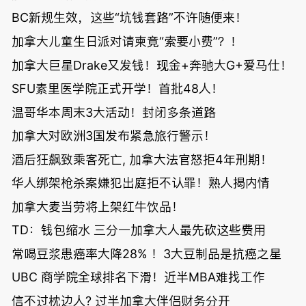
BC新规生效，这些“坑钱套路”不许随便来！
加拿大儿童生日派对请柬竟“索要小费”？！
加拿大巨星Drake又发钱！现金+奔驰大G+爱马仕！
SFU素里医学院正式开学！首批48人！
温哥华本周末3大活动！封闭多条道路
加拿大对欧洲3国发布紧急旅行警示！
酒后狂飙致乘客死亡, 加拿大法官怒拒4年刑期！
华人绑架枪杀案嫌犯出庭拒不认罪！熟人揭内情
加拿大麦当劳将上架红牛饮品！
TD：钱包缩水 三分一加拿大人最先砍这些费用
常喝豆浆患癌率大降28% ！3大豆制品是抗癌之星
UBC 商学院全球排名下滑！近半MBA难找工作
信不过枕边人? 过半加拿大伴侣财务分开