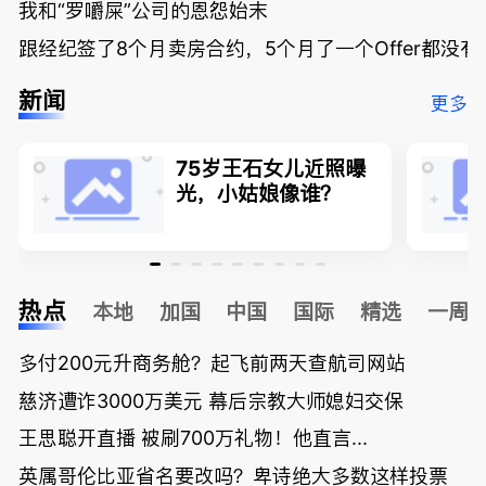
我和“罗嚼屎”公司的恩怨始末
跟经纪签了8个月卖房合约，5个月了一个Offer都没
新闻
更多
75岁王石女儿近照曝
光，小姑娘像谁？
热点
本地
加国
中国
国际
精选
一周
多付200元升商务舱？起飞前两天查航司网站
慈济遭诈3000万美元 幕后宗教大师媳妇交保
王思聪开直播 被刷700万礼物！他直言...
英属哥伦比亚省名要改吗？卑诗绝大多数这样投票