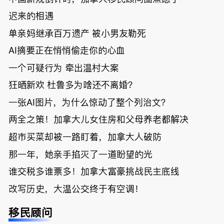
元，还被卷
迟来的相遇
入跨国刑案
账户遭封！
单亲妈继承百万遗产 被小男友勒死
AI摘要正在悄悄偷走你的心血
一个可疑行为 牵出温村大案
狂晒新欢 杜鲁多为啥还不离婚？
一张AI图片，为什么惊动了整个列治文？
两全之策！加拿大儿女住房和父母养老都解决
超市买菜却被一路盯着，加拿大人破防
那一年，她亲手掐灭了一道盼望的光
谁交税多谁票多！加拿大富豪挑战民主底线
改写历史，大温公交终于有空调！
移民顾问