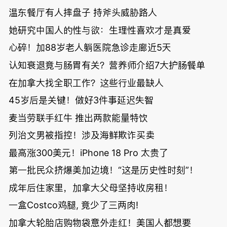
温东餐厅有人摔盘子 持斧头威胁路人
她研究中国人的性与欲：生理性喜欢才是真爱
心碎！加88岁老人躺医院急诊走廊近5天
认知衰退竟与肠胃有关？营养师介绍7大护肠餐单
在加拿大找全职工作？这些行业最缺人
45岁后是关键！做好3件事延迟失智
麦当劳联手红牛 推出两款能量特饮
列治文男被指控！涉及海鲜欺诈买卖
最高涨300美元！iPhone 18 Pro 太贵了
第一批民众挤爆美加边境！“这是历史性时刻”！
成年后住家里，加拿大父母坚持收房租！
一盒Costco鸡腿, 竟少了三两肉!
加拿大轮胎店购物袋意外走红！美国人都想要