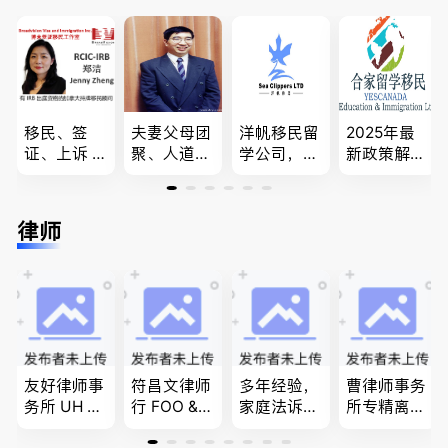
移民、签
夫妻父母团
洋帆移民留
2025年最
证、上诉 --
聚、人道移
学公司，精
新政策解
-”亲自负
民、LMIA
做旅游转学
读，政府持
责、全程跟
和工签 移
签各类签证
牌顾问为您
进”的RCIC-
民难民上诉
留学转学，
免费咨询各
律师
IRB持牌移
疑难问题的
BCPNP，E
类疑难签证
民顾问
解决 各类
E，团聚移
问题，夫妻
移民签证
民和魁北克
团聚，投资
、翻译和海
PEQ60472
移民以及各
牙认证
08731
类省提名和
技术移民
友好律师事
符昌文律师
多年经验，
曹律师事务
务所 UH LA
行 FOO & C
家庭法诉
所专精离
W，专注U
OMPANY-
讼, 地产过
婚，分居及