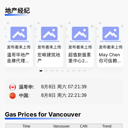
BC地区及
家庭法, 离
户, 遗产认
婚前协议，
温哥华，公
婚/财产分
证，租务纠
经济纠纷，
地产经纪
司商业、收
配, 子女抚
纷 普通
財產分割，
购兼并、婚
养, 刑事法
话， 粤
地产及生意
姻家庭、遗
语，列治文
买卖
嘱遗产
陈卓律师事
务所 (ATA L
aw Corpor
ation)
温哥华地产
宏峻建筑地
超值新盤素
May Chen
金牌代理经
产
里中心2房1
你可信赖的
纪人(买，
廳1書房高
山东人，
卖，建）-
級公寓，So
为你提供全
Eddy 您诚
ng電話 778
方位的地产
恳的朋友
-689-5519
服务
8月8日 周六 07:21:39
温哥华:
8月8日 周六 22:21:39
中国:
Gas Prices for Vancouver
Time
Vancouver
CAN
Trend