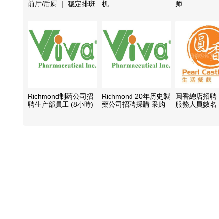
前厅/后厨 ｜ 稳定排班
机
师
Richmond制药公司招
Richmond 20年历史製
圓香總店招聘
聘生产部員工 (8小時)
藥公司招聘採購 采购
服務人員數名
晚班
專員