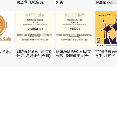
聘全職/兼職店員
务员
聘生產部員
班:6:00AM-2
晚班: 2:00PM
10:30PM）
：幫廚、
麒麟海鮮酒家- 列治文
麒麟海鮮酒家- 列治文
****留学移
分店- 急聘企台(全職)
分店- 急聘傳菜員(全
文案助理****
職)