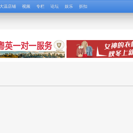
大温店铺
视频
专栏
论坛
娱乐
折扣