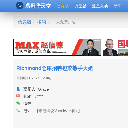
温哥华天空
信息版
流星版
流星文摘
新闻
信息版
招聘
个人免费广告
/
/
Richmond仓库招聘包菜熟手大姐
更新时间: 2025-12-06, 11:23
联系人:
Grace
邮箱 :
****
微信 :
电话 :
[来电请说Vansky上看到]