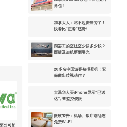
角包！
加拿大人：吃不起麦当劳了！
快餐比“正餐”还贵!
闹罢工的空姐空少挣多少钱？
西捷及加航薪酬曝光
20多名中国游客被拒登机！安
保做出歧视动作？
大温华人买iPhone显示"已送
达", 查监控傻眼
微软警告：机场、饭店别乱连
免费Wi-Fi
 製藥公司招