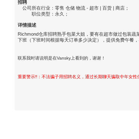
招聘
公司所在行业：
零售 仓储 物流 - 超市 | 百货 | 商店；
职位类型：
永久；
详情描述
Richmond仓库招聘熟手包菜大姐，要有在超市做过包装
下班（下班时间根据每天订单多少决定），提供免费午餐，有兴趣
联系我时请说明是在Vansky上看到的，谢谢！
重要警示‼️：不法骗子用招聘名义，通过长期聊天骗取中年女
Vansky Copyright