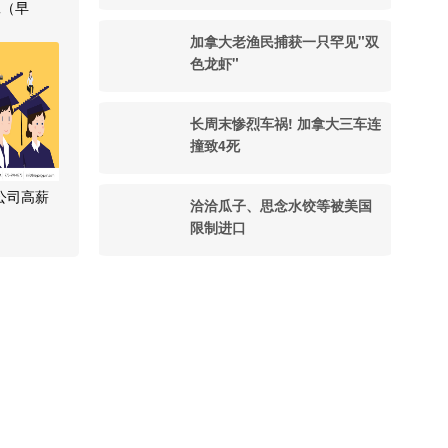
工（早
:30PM 或
加拿大老渔民捕获一只罕见"双
-
色龙虾"
长周末惨烈车祸! 加拿大三车连
撞致4死
民公司高薪
洽洽瓜子、思念水饺等被美国
限制进口