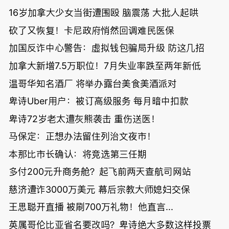
16岁加拿大少女当街遭围殴 脑震荡 大批人起哄
砍了又恢复！卡尼政府悄然回调难民医保
加国反诈中心警告：虚拟钱包骗局升级 防这几招
加拿大新增7.5万职位！7月失业率跌至两年新低
温哥华知名酒厂 将举办露台美食美酒派对
卑诗Uber用户：被订高级服务 每月暗中扣款
卑诗72岁老太遭灰熊袭击 重伤送医！
马保定：正想办法留住列治文夜市！
本那比市长确认：将竞选第三任期
多付200元升商务舱？起飞前两天查航司网站
慈济遭诈3000万美元 幕后宗教大师媳妇交保
王思聪开直播 被刷700万礼物！他直言...
英属哥伦比亚省名要改吗？卑诗绝大多数这样投票