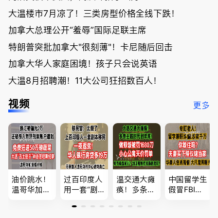
大温楼市7月凉了！三类房型价格全线下跌！
加拿大总理公开“羞辱”国际足联主席
特朗普突批加拿大"很刻薄"！卡尼随后回击
加拿大华人家庭困境！孩子只会说英语
大温8月招聘潮！11大公司狂招数百人！
视频
更多
油价跳水！
过百印度人
温交通大瘫
中国留学生
温哥华加油
用一套“剧
痪！多条主
假冒FBI上
省大钱，专
本”，移民
路封死到年
门行骗；泰
家曝还会更
官：太假
底；做顿饭
国高僧丑闻