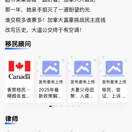
那一年，她亲手掐灭了一道盼望的光
谁交税多谁票多！加拿大富豪挑战民主底线
改写历史，大温公交终于有空调！
移民顾问
香黎移民 -
2025年最
夫妻父母团
移民、签
精做各省省
新政策解
聚、人道移
证、上诉 --
提名,LMIA,
读，政府持
民、LMIA
-”亲自负
签证,工作
牌顾问为您
和工签 移
责、全程跟
推荐。持牌
免费咨询各
民难民上诉
进”的RCIC-
律师
顾问免费为
类疑难签证
疑难问题的
IRB持牌移
您解答各类
问题，夫妻
解决 各类
民顾问