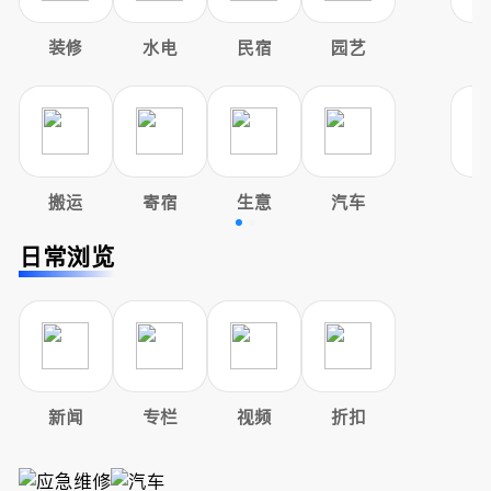
装修
水电
民宿
园艺
搬运
寄宿
生意
汽车
日常浏览
新闻
专栏
视频
折扣