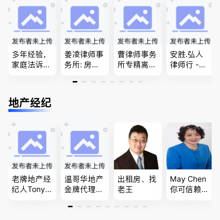
问题
团聚，投资
移民签证
移民以及各
、翻译和海
类省提名和
牙认证
技术移民
多年经验，
姜凌律师事
曹律师事务
安胜.弘人
家庭法诉
务所: 房产
所专精离
律师行 -
讼, 地产过
过户专做急
婚，分居及
（大温地区
户, 遗产认
件。婚姻
婚前协议，
最大的华人
证，租务纠
法/公司法/
经济纠纷，
律师行、精
地产经纪
纷 普通
民事商业诉
財產分割，
干团队、多
话， 粤
讼律师
地产及生意
名中、外文
语，列治文
买卖
律师、多语
陈卓律师事
种服务、高
务所 (ATA L
效优质、助
aw Corpor
您安心乐
ation)
业、胜劵稳
操)
老牌地产经
温哥华地产
出租房、找
May Chen
纪人Tony L
金牌代理经
老王
你可信赖的
in 忠于客户
纪人(买，
山东人，
经验买卖
卖，建）-
为你提供全