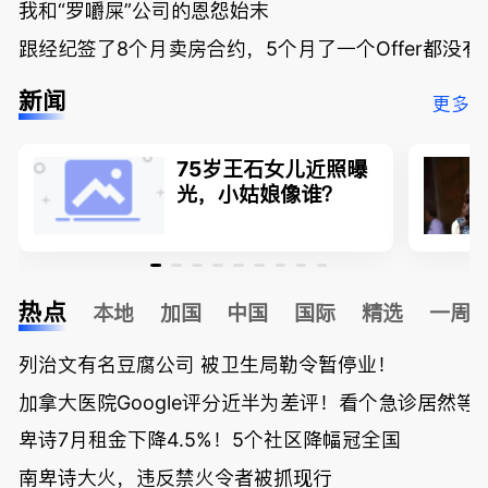
我和“罗嚼屎”公司的恩怨始末
跟经纪签了8个月卖房合约，5个月了一个Offer都没
新闻
更多
75岁王石女儿近照曝
光，小姑娘像谁？
热点
本地
加国
中国
国际
精选
一周
列治文有名豆腐公司 被卫生局勒令暂停业！
加拿大医院Google评分近半为差评！看个急诊居然等了
卑诗7月租金下降4.5%！5个社区降幅冠全国
南卑诗大火，违反禁火令者被抓现行