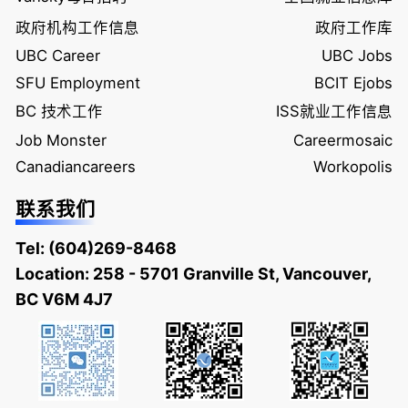
政府机构工作信息
政府工作库
UBC Career
UBC Jobs
SFU Employment
BCIT Ejobs
BC 技术工作
ISS就业工作信息
Job Monster
Careermosaic
Canadiancareers
Workopolis
联系我们
Tel:
(604)269-8468
Location: 258 - 5701 Granville St, Vancouver,
BC V6M 4J7