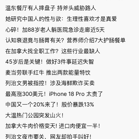
温东餐厅有人摔盘子 持斧头威胁路人
她研究中国人的性与欲：生理性喜欢才是真爱
心碎！加88岁老人躺医院急诊走廊近5天
认知衰退竟与肠胃有关？营养师介绍7大护肠餐单
在加拿大找全职工作？这些行业最缺人
45岁后是关键！做好3件事延迟失智
麦当劳联手红牛 推出两款能量特饮
列治文男被指控！涉及海鲜欺诈买卖
最高涨300美元！iPhone 18 Pro 太贵了
中国又一个20%来了！股价暴跌13%
大温热门公园突发山火！
加拿大牛肉价格变天! 进口肉便宜一半！
列治文夜市要关，网友却拍手叫好！