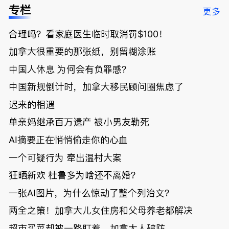
低；免费狂
了；一夜返
被罚1680
曝光；美国
专栏
更多
送50万磅蔬
贫！华人找
刀，公寓惊
夫妻住进殡
菜！大
银行做房贷
现天价罚
仪馆
合理吗？看家庭医生临时取消罚$100！
温“丑陋土
欠款多出$1
单；房市崩
豆日”冲击
9万；突
盘前兆？加
加拿大很重要的那张纸，别留糊涂账
吉尼斯纪
发！无辜男
国租赁市场
录；惨！留
孩温哥华市
恐迎暴跌危
中国人休息 为何会有负罪感？
学生换汇被
中心被刺身
机！
中国新规倒计时，加拿大移民顾问圈焦虑了
骗光2万美
亡；
元，还被卷
迟来的相遇
入跨国刑案
账户遭封！
单亲妈继承百万遗产 被小男友勒死
AI摘要正在悄悄偷走你的心血
一个可疑行为 牵出温村大案
狂晒新欢 杜鲁多为啥还不离婚？
一张AI图片，为什么惊动了整个列治文？
两全之策！加拿大儿女住房和父母养老都解决
超市买菜却被一路盯着，加拿大人破防