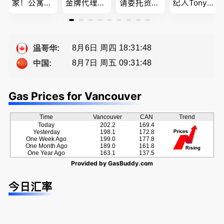
家！公寓销
金牌代理经
请委托资深
纪人Tony L
售专家！欢
纪人(买，
地产经纪人
in 忠于客户
迎委托，多
卖，建）-
Summer Sh
经验买卖
种佣金方
Eddy 您诚
a， 五星好
提供高额返
案！
恳的朋友
评
佣
8月6日 周四 18:31:49
温哥华:
8月7日 周五 09:31:49
中国:
Gas Prices for Vancouver
Time
Vancouver
CAN
Trend
Today
202.2
169.4
Yesterday
198.1
172.8
One Week Ago
199.0
177.8
One Month Ago
189.0
161.8
One Year Ago
163.1
137.5
Provided by
GasBuddy.com
今日汇率