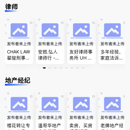
进”的RCIC-
推荐。持牌
留学转学，
免费咨询各
律师
IRB持牌移
顾问免费为
BCPNP，E
类疑难签证
民顾问
您解答各类
E，团聚移
问题，夫妻
问题
民和魁北克
团聚，投资
PEQ60472
移民以及各
08731
类省提名和
技术移民
CHAK LAW
安胜.弘人
友好律师事
多年经验，
翟骏刑事交
律师行 -
务所 UH LA
家庭法诉
通大律师
（大温地区
W，专注U
讼, 地产过
刑事辩护/
最大的华人
BC地区及
户, 遗产认
民事诉讼/
律师行、精
温哥华，公
证，租务纠
地产经纪
房产过户
干团队、多
司商业、收
纷 普通
名中、外文
购兼并、婚
话， 粤
律师、多语
姻家庭、遗
语，列治文
种服务、高
嘱遗产
陈卓律师事
效优质、助
务所 (ATA L
您安心乐
aw Corpor
业、胜劵稳
ation)
操)
楼花转让专
温哥华地产
卖房，买房
老牌地产经