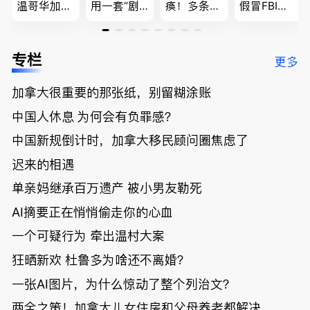
温哥华加油
用一套“剧
痪！多条主
假冒FBI上
省大钱，专
本”，移民
路封死到年
门行骗；泰
家曝还会更
官：太假
底；做顿饭
国高僧丑闻
低；免费狂
了；一夜返
被罚1680
曝光；美国
专栏
更多
送50万磅蔬
贫！华人找
刀，公寓惊
夫妻住进殡
菜！大
银行做房贷
现天价罚
仪馆
加拿大很重要的那张纸，别留糊涂账
温“丑陋土
欠款多出$1
单；房市崩
豆日”冲击
9万；突
盘前兆？加
中国人休息 为何会有负罪感？
吉尼斯纪
发！无辜男
国租赁市场
录；惨！留
孩温哥华市
恐迎暴跌危
中国新规倒计时，加拿大移民顾问圈焦虑了
学生换汇被
中心被刺身
机！
迟来的相遇
骗光2万美
亡；
元，还被卷
单亲妈继承百万遗产 被小男友勒死
入跨国刑案
账户遭封！
AI摘要正在悄悄偷走你的心血
一个可疑行为 牵出温村大案
狂晒新欢 杜鲁多为啥还不离婚？
一张AI图片，为什么惊动了整个列治文？
两全之策！加拿大儿女住房和父母养老都解决