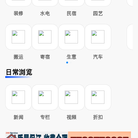
装修
水电
民宿
园艺
搬运
寄宿
生意
汽车
日常浏览
新闻
专栏
视频
折扣