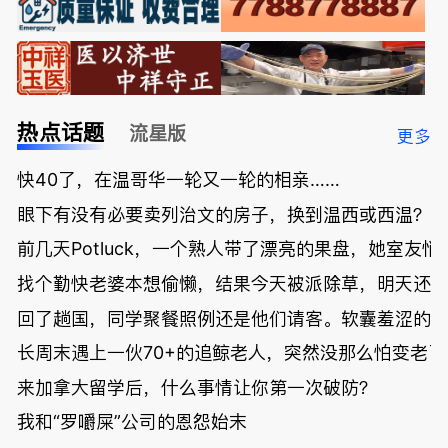
热点话题
流星版
更多
快40了，在温哥华一轮又一轮的相亲……
眼下有没有必要卖列治文的房子，换到温西或西温？
前几天Potluck，一个熟人带了漂亮的果盘，她室友悄
找个勤快老婆本想偷懒，结果今天被派除草，明天还
回了趟国，同学聚餐照例还是他们请客。软囊羞涩的
长周末遇上一伙70+的追鲸老人，突然没那么怕变老了
来加拿大留学后，什么事情让你第一次破防？
我和“罗嚼屎”公司的恩怨始末