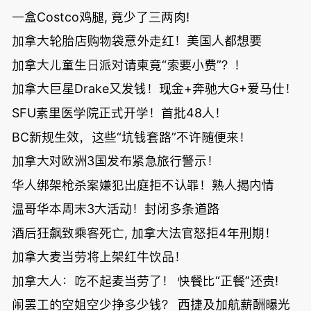
一盒Costco鸡腿, 竟少了三两肉!
加拿大轮胎店购物袋意外走红！美国人都想要
加拿大儿童生日派对请柬竟“索要小费”？！
加拿大巨星Drake又发钱！现金+奔驰大G+爱马仕！
SFU素里医学院正式开学！首批48人！
BC新规生效，这些“坑钱套路”不许随便来！
加拿大对欧洲3国发布紧急旅行警示！
华人绑架枪杀案嫌犯出庭拒不认罪！熟人揭内情
温哥华本周末3大活动！封闭多条道路
酒后狂飙致乘客死亡, 加拿大法官怒拒4年刑期！
加拿大麦当劳将上架红牛饮品！
加拿大人：吃不起麦当劳了！ 快餐比“正餐”还贵!
闹罢工的空姐空少挣多少钱？ 西捷及加航薪酬曝光