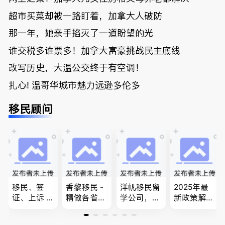
超市买菜却被一路盯着，加拿大人破防
那一年，她亲手掐灭了一道盼望的光
谁交税多谁票多！加拿大富豪挑战民主底线
改写历史，大温公交终于有空调！
扎心! 温哥华城市魅力远逊多伦多
移民顾问
移民、签
香黎移民 -
洋帆移民留
2025年最
证、上诉 --
精做各省省
学公司，精
新政策解
-”亲自负
提名,LMIA,
做旅游转学
读，政府持
责、全程跟
签证,工作
签各类签证
牌顾问为您