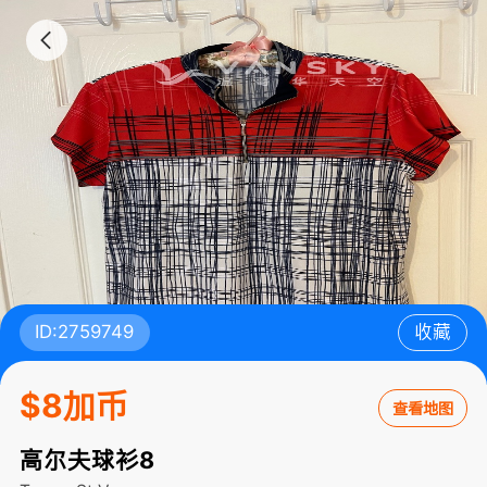
ID:2759749
收藏
$8加币
查看地图
高尔夫球衫8