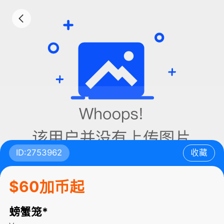
ID:2753962
收藏
$60加币起
螃蟹笼*