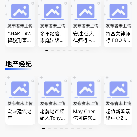
商业移民，
团聚，投资
移民签证
民和魁北克
名校申请
移民以及各
、翻译和海
PEQ60472
类省提名和
牙认证
08731
技术移民
CHAK LAW
多年经验，
安胜.弘人
符昌文律师
翟骏刑事交
家庭法诉
律师行 -
行 FOO & C
通大律师
讼, 地产过
（大温地区
OMPANY-
刑事辩护/
户, 遗产认
最大的华人
家庭法, 离
民事诉讼/
证，租务纠
律师行、精
婚/财产分
地产经纪
房产过户
纷 普通
干团队、多
配, 子女抚
话， 粤
名中、外文
养, 刑事法
语，列治文
律师、多语
陈卓律师事
种服务、高
务所 (ATA L
效优质、助
aw Corpor
您安心乐
ation)
业、胜劵稳
操)
宏峻建筑地
老牌地产经
May Chen
超值新盤素
产
纪人Tony L
你可信赖的
里中心2房1
in 忠于客户
山东人，
廳1書房高
经验买卖
为你提供全
級公寓，So