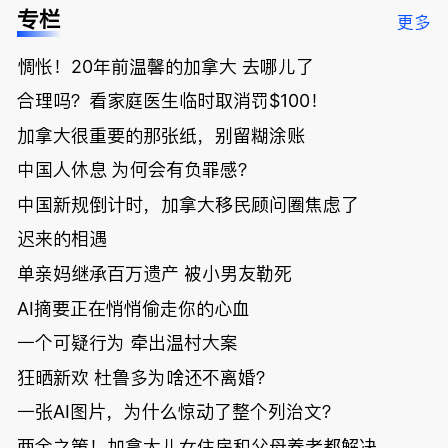
低；免费狂
了；一夜返
被罚1680
曝光；美国
专栏
更多
送50万磅蔬
贫！华人找
刀，公寓惊
夫妻住进殡
菜！大
银行做房贷
现天价罚
仪馆
惆怅！20年前温馨的加拿大 去哪儿了
温“丑陋土
欠款多出$1
单；房市崩
豆日”冲击
9万；突
盘前兆？加
合理吗？看家庭医生临时取消罚$100！
吉尼斯纪
发！无辜男
国租赁市场
录；惨！留
孩温哥华市
恐迎暴跌危
加拿大很重要的那张纸，别留糊涂账
学生换汇被
中心被刺身
机！
中国人休息 为何会有负罪感？
骗光2万美
亡；
元，还被卷
中国新规倒计时，加拿大移民顾问圈焦虑了
入跨国刑案
账户遭封！
迟来的相遇
单亲妈继承百万遗产 被小男友勒死
AI摘要正在悄悄偷走你的心血
一个可疑行为 牵出温村大案
狂晒新欢 杜鲁多为啥还不离婚？
一张AI图片，为什么惊动了整个列治文？
两全之策！加拿大儿女住房和父母养老都解决