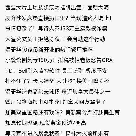
西温大片土地及建筑物挂牌出售！面朝大海
废弃沙发床垫直接扔田里？当场遭路人喝止！
事情复杂了！卑诗火灾153万重建款被诈骗
大温公交员工拒绝协议 工会启动这个行动
温哥华10家最新开业的热门餐厅推荐
小餐馆倒闭亏150万！抵税被拒老板怒告CRA
TD、Bell引入监控软件 员工感到“极度不安”
扛不住了？卡尼准备“大让步” 换美国降关税
温哥华这家高尔夫球场 获评加拿大最佳之一
餐厅食物海报由AI生成! 加拿大网友骂翻了
加美双重国籍还有戏吗？美新禁令严打赴美生育
加息预期降温 现货黄金创逾7周高
卑诗宣布进入紧急状态！森林大火前所未有