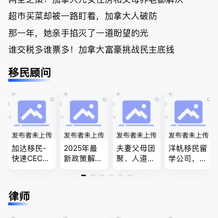
超市买菜却被一路盯着，加拿大人破防
那一年，她亲手掐灭了一道盼望的光
谁交税多谁票多！加拿大富豪挑战民主底线
移民顾问
加达移民-
2025年最
夫妻父母团
洋帆移民留
快速CEC&P
新政策解
聚、人道移
学公司，精
NP真实工
读，政府持
民、LMIA
做旅游转学
作机会 移
牌顾问为您
和工签 移
签各类签证
民上诉、家
免费咨询各
民难民上诉
留学转学，
律师
庭团聚，特
类疑难签证
疑难问题的
BCPNP，E
快技术移民
问题，夫妻
解决 各类
E，团聚移