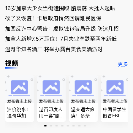
16岁加拿大少女当街遭围殴 脑震荡 大批人起哄
砍了又恢复！卡尼政府悄然回调难民医保
加国反诈中心警告：虚拟钱包骗局升级 防这几招
加拿大新增7.5万职位！7月失业率跌至两年新低
温哥华知名酒厂 将举办露台美食美酒派对
视频
更多
油价跳水！
过百印度人
温交通大瘫
中国留学生
温哥华加油
用一套“剧
痪！多条主
假冒FBI上
省大钱，专
本”，移民
路封死到年
门行骗；泰
家曝还会更
官：太假
底；做顿饭
国高僧丑闻