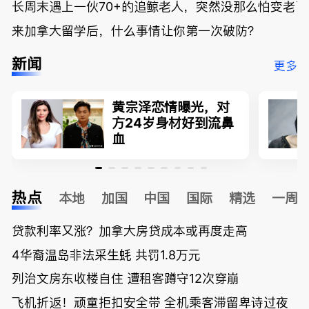
长周末遇上一伙70+的追鲸老人，突然没那么怕变老了
来加拿大留学后，什么事情让你第一次破防？
新闻
更多
黄宗泽恋情曝光，对
方24岁身材好到流鼻
血
热点
本地
加国
中国
国际
精选
一周
贷款利率又涨？加拿大房贷成本或再度走高
4华裔温岛非法采生蚝 共罚1.8万元
列治文房东收楼自住 遭租客蹲守12次穿崩
飞机折返！顽童拒扣安全带 全机乘客滞留卑诗过夜