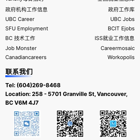
政府机构工作信息
政府工作库
UBC Career
UBC Jobs
SFU Employment
BCIT Ejobs
BC 技术工作
ISS就业工作信息
Job Monster
Careermosaic
Canadiancareers
Workopolis
联系我们
Tel:
(604)269-8468
Location: 258 - 5701 Granville St, Vancouver,
BC V6M 4J7