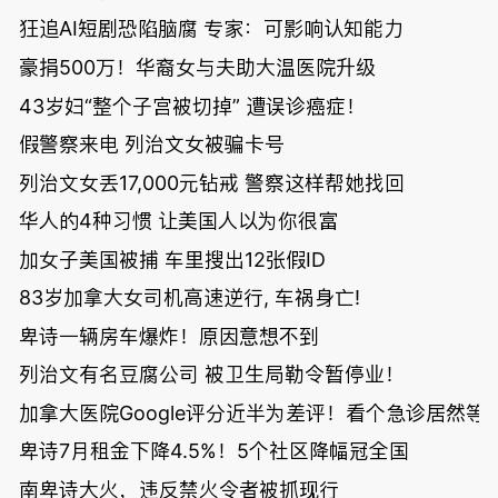
狂追AI短剧恐陷脑腐 专家：可影响认知能力
豪捐500万！华裔女与夫助大温医院升级
43岁妇“整个子宫被切掉” 遭误诊癌症！
假警察来电 列治文女被骗卡号
列治文女丢17,000元钻戒 警察这样帮她找回
华人的4种习惯 让美国人以为你很富
加女子美国被捕 车里搜出12张假ID
83岁加拿大女司机高速逆行, 车祸身亡!
卑诗一辆房车爆炸！原因意想不到
列治文有名豆腐公司 被卫生局勒令暂停业！
加拿大医院Google评分近半为差评！看个急诊居然等了
卑诗7月租金下降4.5%！5个社区降幅冠全国
南卑诗大火，违反禁火令者被抓现行