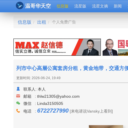
温哥华天空
信息版
流星版
流星文摘
新闻
信息版
出租
个人免费广告
/
/
列市中心高層公寓套房分租，黄金地带，交通方
更新时间: 2026-06-24, 19:49
联系人:
本人
邮箱 :
thlw21305@yahoo.com
微信 : Linda3150505
6722727990
电话 :
[来电请说Vansky上看到]