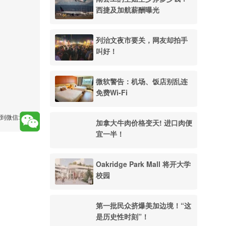
西捷及加航薪酬曝光
列治文夜市要关，网友却拍手
叫好！
微软警告：机场、饭店别乱连
免费Wi-Fi
到微信:
加拿大牛肉价格变天! 进口肉便
宜一半！
Oakridge Park Mall 将开大学
校园
第一批民众挤爆美加边境！“这
是历史性时刻”！