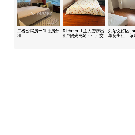
二楼公寓房一间睡房分
Richmond 主人套房出
列治文好区ho
租
租**陽光充足～生活交
单房出租，每月
通購物超方便～
交通便利，包
网费