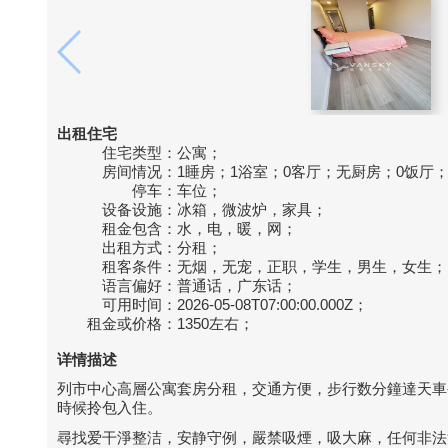
出租住宅
住宅类型：
公寓；
房间情况：
1睡房；1浴室；0客厅；无厨房；0饭厅
停车：
车位；
设备设施：
冰箱，微波炉，家具；
租金包含：
水，电，暖，网；
出租方式：
分租；
租客条件：
无烟，无宠，正职，学生，男生，女生；
语言偏好：
普通话，广东话；
可用时间：
2026-05-08T07:00:00.000Z；
租金或价格：
1350左右；
详情描述
列市中心高層公寓套房分租，交通方便，步行数分鐘達天車
時候拎包入住。
尋找爱干淨整洁，安静守例，嚴禁吸煙，吸大麻，任何非法