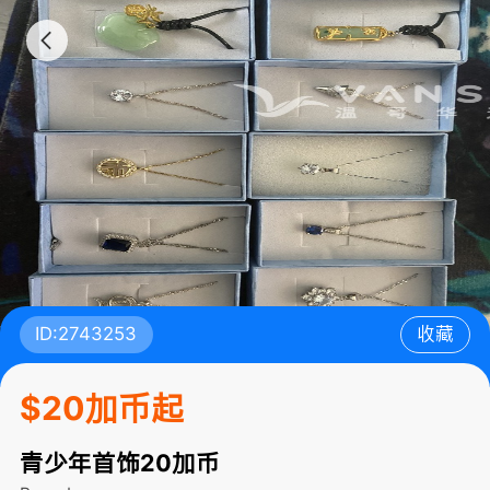
ID:2743253
收藏
$20加币起
青少年首饰20加币