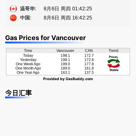
Eddy 您诚
提供高额返
牌地产经纪
恳的朋友
佣
Sophia Fan
8月6日 周四 01:42:26
温哥华:
房屋买卖,
8月6日 周四 16:42:26
中国:
资产规划管
理
Gas Prices for Vancouver
Time
Vancouver
CAN
Trend
Today
198.1
172.7
Yesterday
198.1
172.8
One Week Ago
199.0
177.8
One Month Ago
189.0
161.8
One Year Ago
163.1
137.5
Provided by
GasBuddy.com
今日汇率