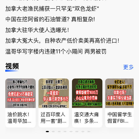
加拿大老渔民捕获一只罕见"双色龙虾"
中国在挖阿省的石油管道? 真相复杂!
加拿大驻华大使人选曝光！
加拿大冤大头，自种农产低价卖美再高价进口！
温哥华写字楼内违建11个小隔间 两男被罚
视频
更多
油价跳水！
过百印度人
温交通大瘫
中国留学生
温哥华加油
用一套“剧
痪！多条主
假冒FBI上
省大钱，专
本”，移民
路封死到年
门行骗；泰
家曝还会更
官：太假
底；做顿饭
国高僧丑闻