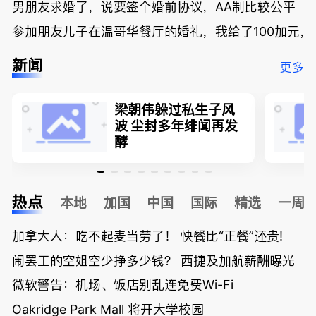
男朋友求婚了，说要签个婚前协议，AA制比较公平
参加朋友儿子在温哥华餐厅的婚礼，我给了100加元，
新闻
更多
梁朝伟躲过私生子风
波 尘封多年绯闻再发
酵
热点
本地
加国
中国
国际
精选
一周
加拿大人：吃不起麦当劳了！ 快餐比“正餐”还贵!
闹罢工的空姐空少挣多少钱？ 西捷及加航薪酬曝光
微软警告：机场、饭店别乱连免费Wi-Fi
Oakridge Park Mall 将开大学校园