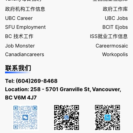
政府机构工作信息
政府工作库
UBC Career
UBC Jobs
SFU Employment
BCIT Ejobs
BC 技术工作
ISS就业工作信息
Job Monster
Careermosaic
Canadiancareers
Workopolis
联系我们
Tel:
(604)269-8468
Location: 258 - 5701 Granville St, Vancouver,
BC V6M 4J7