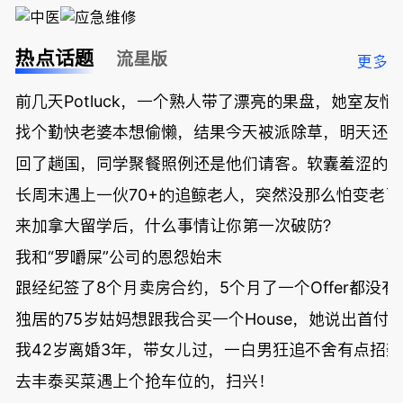
热点话题
流星版
更多
前几天Potluck，一个熟人带了漂亮的果盘，她室友悄
找个勤快老婆本想偷懒，结果今天被派除草，明天还
回了趟国，同学聚餐照例还是他们请客。软囊羞涩的
长周末遇上一伙70+的追鲸老人，突然没那么怕变老了
来加拿大留学后，什么事情让你第一次破防？
我和“罗嚼屎”公司的恩怨始末
跟经纪签了8个月卖房合约，5个月了一个Offer都没
独居的75岁姑妈想跟我合买一个House，她说出首付
我42岁离婚3年，带女儿过，一白男狂追不舍有点招
去丰泰买菜遇上个抢车位的，扫兴！