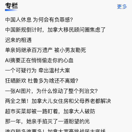
低；免费狂
了；一夜返
被罚1680
曝光；美国
专栏
更多
送50万磅蔬
贫！华人找
刀，公寓惊
夫妻住进殡
菜！大
银行做房贷
现天价罚
仪馆
中国人休息 为何会有负罪感？
温“丑陋土
欠款多出$1
单；房市崩
豆日”冲击
9万；突
盘前兆？加
中国新规倒计时，加拿大移民顾问圈焦虑了
吉尼斯纪
发！无辜男
国租赁市场
录；惨！留
孩温哥华市
恐迎暴跌危
迟来的相遇
学生换汇被
中心被刺身
机！
单亲妈继承百万遗产 被小男友勒死
骗光2万美
亡；
元，还被卷
AI摘要正在悄悄偷走你的心血
入跨国刑案
账户遭封！
一个可疑行为 牵出温村大案
狂晒新欢 杜鲁多为啥还不离婚？
一张AI图片，为什么惊动了整个列治文？
两全之策！加拿大儿女住房和父母养老都解决
超市买菜却被一路盯着，加拿大人破防
那一年，她亲手掐灭了一道盼望的光
谁交税多谁票多！加拿大富豪挑战民主底线