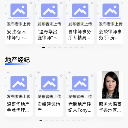
团聚，投资
问题
移民签证
商业移民，
移民以及各
、翻译和海
名校申请
类省提名和
牙认证
技术移民
安胜.弘人
"温哥华出
曹律师事务
姜凌律师事
律师行 -
庭律师" -
所专精离
务所: 房产
（大温地区
华夏律师事
婚，分居及
过户专做急
最大的华人
务所 - 劳动
婚前协议，
件。婚姻
律师行、精
法， 建
经济纠纷，
法/公司法/
地产经纪
干团队、多
筑， 人身
財產分割，
民事商业诉
名中、外文
伤害，商业
地产及生意
讼律师
律师、多语
纠纷，审判
买卖
种服务、高
辩护
效优质、助
您安心乐
业、胜劵稳
操)
温哥华地产
宏峻建筑地
老牌地产经
服务大温哥
金牌代理经
产
纪人Tony L
华各地区的
纪人(买，
in 忠于客户
住宅及商业
卖，建）-
经验买卖
地产专业持