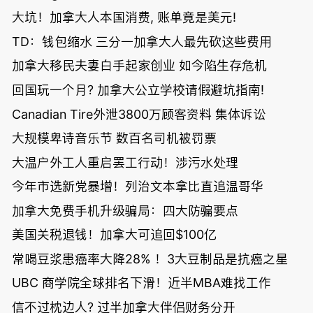
大坑！加拿大人本国消费, 账单竟是美元!
TD：钱包缩水 三分一加拿大人最先砍这些费用
加拿大移民夫妻白手起家创业 如今陷生存危机
回国玩一个月? 加拿大公立学校请假避坑指南!
Canadian Tire外泄3800万顾客资料 集体诉讼
大规模卑诗音乐节 数百名司机被罚票
大温户外工人重启罢工行动！涉污水处理
今年市选新党暴增！列治文本拿比直追温哥华
加拿大免费手机升级骗局：四大防骗要点
美国关税退钱！加拿大可追回$100亿
常喝豆浆患癌率大降28% ！3大豆制品是抗癌之星
UBC 商学院全球排名下滑！近半MBA难找工作
信不过枕边人? 过半加拿大伴侣财务分开