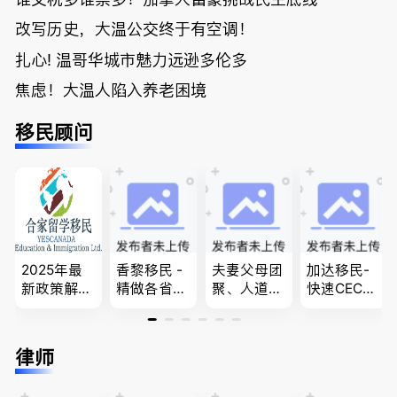
改写历史，大温公交终于有空调！
扎心! 温哥华城市魅力远逊多伦多
焦虑！大温人陷入养老困境
移民顾问
2025年最
香黎移民 -
夫妻父母团
加达移民-
新政策解
精做各省省
聚、人道移
快速CEC&P
读，政府持
提名,LMIA,
民、LMIA
NP真实工
牌顾问为您
签证,工作
和工签 移
作机会 移
免费咨询各
推荐。持牌
民难民上诉
民上诉、家
律师
类疑难签证
顾问免费为
疑难问题的
庭团聚，特
问题，夫妻
您解答各类
解决 各类
快技术移民