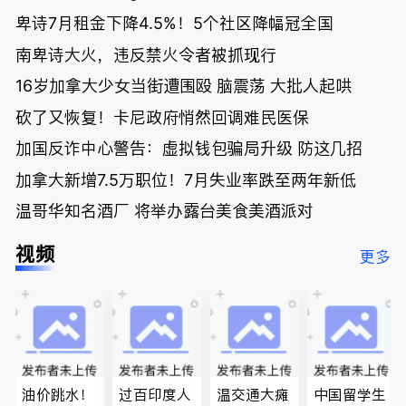
卑诗7月租金下降4.5%！5个社区降幅冠全国
南卑诗大火，违反禁火令者被抓现行
16岁加拿大少女当街遭围殴 脑震荡 大批人起哄
砍了又恢复！卡尼政府悄然回调难民医保
加国反诈中心警告：虚拟钱包骗局升级 防这几招
加拿大新增7.5万职位！7月失业率跌至两年新低
温哥华知名酒厂 将举办露台美食美酒派对
视频
更多
油价跳水！
过百印度人
温交通大瘫
中国留学生