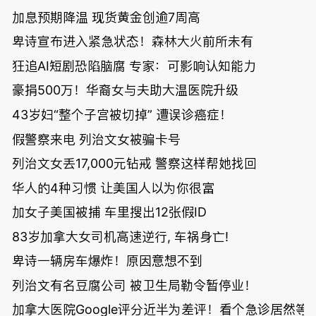
加息预期降温 现货黄金创逾7周高
卑诗宣布进入紧急状态！森林大火前所未有
狂追AI短剧恐陷脑腐 专家：可影响认知能力
豪捐500万！华裔女与夫助大温医院升级
43岁妇“整个子宫被切掉” 遭误诊癌症！
假警察来电 列治文女被骗卡号
列治文女丢17,000元钻戒 警察这样帮她找回
华人的4种习惯 让美国人以为你很富
加女子美国被捕 车里搜出12张假ID
83岁加拿大女司机高速逆行, 车祸身亡!
卑诗一辆房车爆炸！原因意想不到
列治文有名豆腐公司 被卫生局勒令暂停业！
加拿大医院Google评分近半为差评！看个急诊居然等了