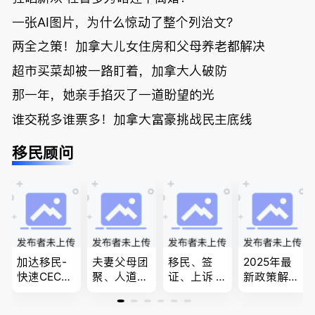
一张AI图片，为什么惊动了整个列治文？
两全之策！加拿大儿女住房和父母养老都解决
超市买菜却被一路盯着，加拿大人破防
那一年，她亲手掐灭了一道盼望的光
谁交税多谁票多！加拿大富豪挑战民主底线
移民顾问
加达移民-
夫妻父母团
移民、签
2025年最
快速CEC&P
聚、人道移
证、上诉 --
新政策解
NP真实工
民、LMIA
-”亲自负
读，政府持
作机会 移
和工签 移
责、全程跟
牌顾问为您