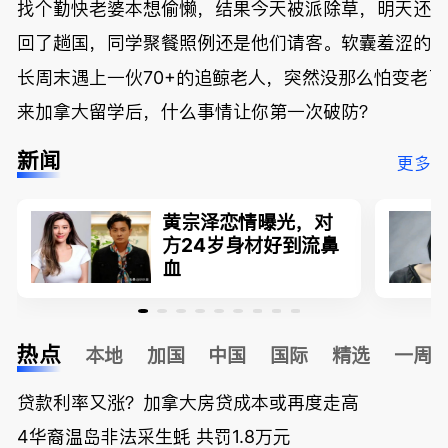
找个勤快老婆本想偷懒，结果今天被派除草，明天还
回了趟国，同学聚餐照例还是他们请客。软囊羞涩的
长周末遇上一伙70+的追鲸老人，突然没那么怕变老了
来加拿大留学后，什么事情让你第一次破防？
新闻
更多
黄宗泽恋情曝光，对
方24岁身材好到流鼻
血
热点
本地
加国
中国
国际
精选
一周
贷款利率又涨？加拿大房贷成本或再度走高
4华裔温岛非法采生蚝 共罚1.8万元