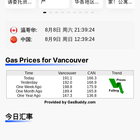
请委托资深
产
华各地区的
家！公寓销
地产经纪人
住宅及商业
售专家！欢
Summer Sh
地产专业持
迎委托，多
a， 五星好
牌地产经纪
种佣金方
评
Sophia Fan
案！
8月8日 周六 21:39:24
温哥华:
房屋买卖,
8月9日 周日 12:39:24
中国:
资产规划管
理
Gas Prices for Vancouver
Time
Vancouver
CAN
Trend
Today
191.1
166.3
Yesterday
192.0
166.9
One Week Ago
198.8
175.9
One Month Ago
189.4
165.8
One Year Ago
167.3
136.8
Provided by
GasBuddy.com
今日汇率