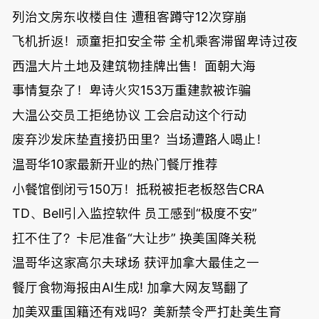
列治文房东收楼自住 遭租客蹲守12次穿崩
飞机折返！顽童拒扣安全带 全机乘客滞留卑诗过夜
西温大片土地及建筑物挂牌出售！面朝大海
事情复杂了！卑诗火灾153万重建款被诈骗
大温公交员工拒绝协议 工会启动这个行动
废弃沙发床垫直接扔田里？当场遭路人喝止！
温哥华10家最新开业的热门餐厅推荐
小餐馆倒闭亏150万！抵税被拒老板怒告CRA
TD、Bell引入监控软件 员工感到“极度不安”
扛不住了？卡尼准备“大让步” 换美国降关税
温哥华这家高尔夫球场 获评加拿大最佳之一
餐厅食物海报由AI生成! 加拿大网友骂翻了
加美双重国籍还有戏吗？美新禁令严打赴美生育