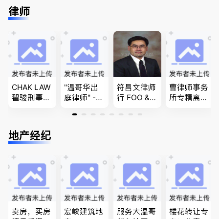
民上诉、家
民难民上诉
进”的RCIC-
免费咨询各
律师
庭团聚，特
疑难问题的
IRB持牌移
类疑难签证
快技术移民
解决 各类
民顾问
问题，夫妻
商业移民，
移民签证
团聚，投资
名校申请
、翻译和海
移民以及各
牙认证
类省提名和
技术移民
CHAK LAW
"温哥华出
符昌文律师
曹律师事务
翟骏刑事交
庭律师" -
行 FOO & C
所专精离
通大律师
华夏律师事
OMPANY-
婚，分居及
刑事辩护/
务所 - 劳动
家庭法, 离
婚前协议，
民事诉讼/
法， 建
婚/财产分
经济纠纷，
地产经纪
房产过户
筑， 人身
配, 子女抚
財產分割，
伤害，商业
养, 刑事法
地产及生意
纠纷，审判
买卖
辩护
卖房，买房
宏峻建筑地
服务大温哥
楼花转让专