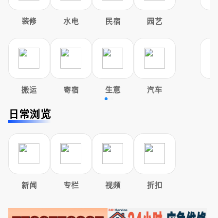
装修
水电
民宿
园艺
搬运
寄宿
生意
汽车
日常浏览
新闻
专栏
视频
折扣