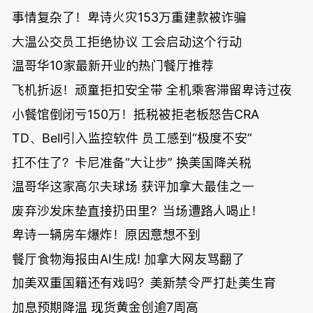
事情复杂了！卑诗火灾153万重建款被诈骗
大温公交员工拒绝协议 工会启动这个行动
温哥华10家最新开业的热门餐厅推荐
飞机折返！顽童拒扣安全带 全机乘客滞留卑诗过夜
小餐馆倒闭亏150万！抵税被拒老板怒告CRA
TD、Bell引入监控软件 员工感到“极度不安”
扛不住了？卡尼准备“大让步” 换美国降关税
温哥华这家高尔夫球场 获评加拿大最佳之一
废弃沙发床垫直接扔田里？当场遭路人喝止！
卑诗一辆房车爆炸！原因意想不到
餐厅食物海报由AI生成! 加拿大网友骂翻了
加美双重国籍还有戏吗？美新禁令严打赴美生育
加息预期降温 现货黄金创逾7周高