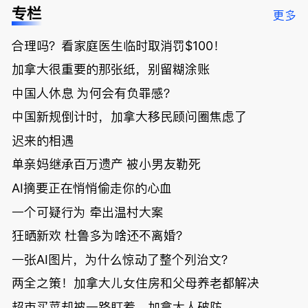
低；免费狂
了；一夜返
被罚1680
曝光；美国
专栏
更多
送50万磅蔬
贫！华人找
刀，公寓惊
夫妻住进殡
菜！大
银行做房贷
现天价罚
仪馆
合理吗？看家庭医生临时取消罚$100！
温“丑陋土
欠款多出$1
单；房市崩
豆日”冲击
9万；突
盘前兆？加
加拿大很重要的那张纸，别留糊涂账
吉尼斯纪
发！无辜男
国租赁市场
录；惨！留
孩温哥华市
恐迎暴跌危
中国人休息 为何会有负罪感？
学生换汇被
中心被刺身
机！
中国新规倒计时，加拿大移民顾问圈焦虑了
骗光2万美
亡；
元，还被卷
迟来的相遇
入跨国刑案
账户遭封！
单亲妈继承百万遗产 被小男友勒死
AI摘要正在悄悄偷走你的心血
一个可疑行为 牵出温村大案
狂晒新欢 杜鲁多为啥还不离婚？
一张AI图片，为什么惊动了整个列治文？
两全之策！加拿大儿女住房和父母养老都解决
超市买菜却被一路盯着，加拿大人破防