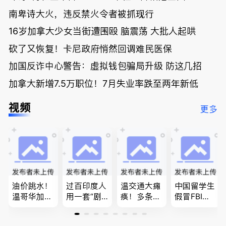
南卑诗大火，违反禁火令者被抓现行
16岁加拿大少女当街遭围殴 脑震荡 大批人起哄
砍了又恢复！卡尼政府悄然回调难民医保
加国反诈中心警告：虚拟钱包骗局升级 防这几招
加拿大新增7.5万职位！7月失业率跌至两年新低
视频
更多
油价跳水！
过百印度人
温交通大瘫
中国留学生
温哥华加油
用一套“剧
痪！多条主
假冒FBI上
省大钱，专
本”，移民
路封死到年
门行骗；泰
家曝还会更
官：太假
底；做顿饭
国高僧丑闻