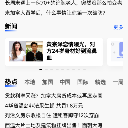
长周末遇上一伙70+的追鲸老人，突然没那么怕变老了
来加拿大留学后，什么事情让你第一次破防？
新闻
更多
黄宗泽恋情曝光，对
方24岁身材好到流鼻
血
热点
本地
加国
中国
国际
精选
一周
贷款利率又涨？加拿大房贷成本或再度走高
4华裔温岛非法采生蚝 共罚1.8万元
列治文房东收楼自住 遭租客蹲守12次穿崩
西温大片土地及建筑物挂牌出售！面朝大海