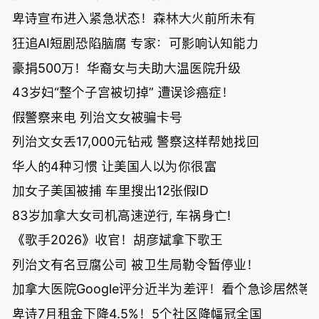
卑诗宣布进入紧急状态！森林大火前所未有
狂追AI短剧恐陷脑腐 专家：可影响认知能力
豪捐500万！华裔女与夫助大温医院升级
43岁妇“整个子宫被切掉” 遭误诊癌症！
假警察来电 列治文女被骗卡号
列治文女丢17,000元钻戒 警察这样帮她找回
华人的4种习惯 让美国人以为你很富
加女子美国被捕 车里搜出12张假ID
83岁加拿大女司机高速逆行, 车祸身亡!
《歌手2026》收官！胡彦斌拿下歌王
列治文有名豆腐公司 被卫生局勒令暂停业！
加拿大医院Google评分近半为差评！看个急诊居然等了
卑诗7月租金下降4.5%！5个社区降幅冠全国