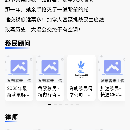
那一年，她亲手掐灭了一道盼望的光
谁交税多谁票多！加拿大富豪挑战民主底线
改写历史，大温公交终于有空调！
移民顾问
2025年最
香黎移民 -
洋帆移民留
加达移民-
新政策解
精做各省省
学公司，精
快速CEC&P
读，政府持
提名,LMIA,
做旅游转学
NP真实工
牌顾问为您
签证,工作
签各类签证
作机会 移
免费咨询各
推荐。持牌
留学转学，
民上诉、家
律师
类疑难签证
顾问免费为
BCPNP，E
庭团聚，特
问题，夫妻
您解答各类
E，团聚移
快技术移民