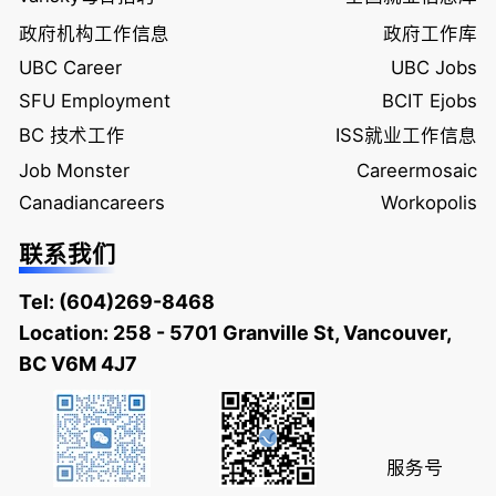
政府机构工作信息
政府工作库
UBC Career
UBC Jobs
SFU Employment
BCIT Ejobs
BC 技术工作
ISS就业工作信息
Job Monster
Careermosaic
Canadiancareers
Workopolis
联系我们
Tel:
(604)269-8468
Location: 258 - 5701 Granville St, Vancouver,
BC V6M 4J7
服务号