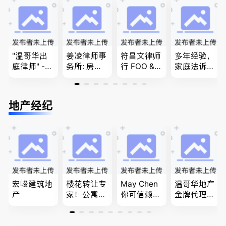
团聚，投资
问题
民和魁北克
商业移民，
移民以及各
PEQ60472
名校申请
类省提名和
08731
技术移民
"温哥华出
姜凌律师事
符昌文律师
多年经验，
庭律师" -
务所: 房产
行 FOO & C
家庭法诉
华夏律师事
过户专做急
OMPANY-
讼, 地产过
务所 - 劳动
件。婚姻
家庭法, 离
户, 遗产认
法， 建
法/公司法/
婚/财产分
证，租务纠
地产经纪
筑， 人身
民事商业诉
配, 子女抚
纷 普通
伤害，商业
讼律师
养, 刑事法
话， 粤
纠纷，审判
语，列治文
辩护
陈卓律师事
务所 (ATA L
aw Corpor
ation)
宏峻建筑地
楼花转让专
May Chen
温哥华地产
产
家！公寓销
你可信赖的
金牌代理经
售专家！欢
山东人，
纪人(买，
迎委托，多
为你提供全
卖，建）-