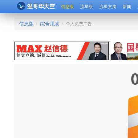
温哥华天空
信息版
流星版
流星文摘
新闻
信息版
综合甩卖
个人免费广告
/
/