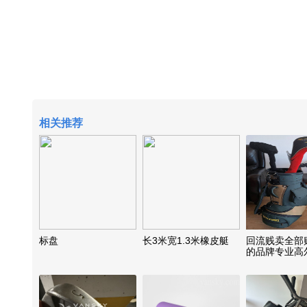
相关推荐
标盘
长3米宽1.3米橡皮艇
回流贱卖全部
的品牌专业高
杆，桶，球，