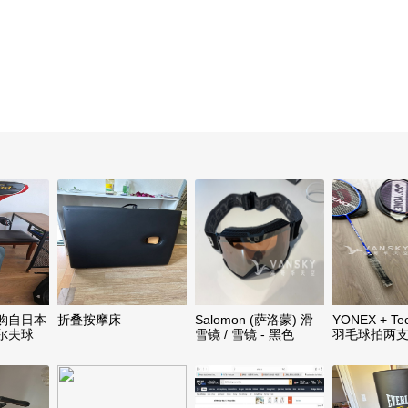
购自日本
折叠按摩床
Salomon (萨洛蒙) 滑
YONEX + Tec
尔夫球
雪镜 / 雪镜 - 黑色
羽毛球拍两
手套，伞