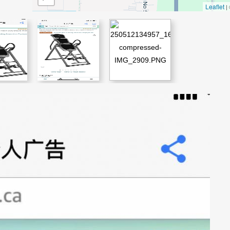
Leaflet
|