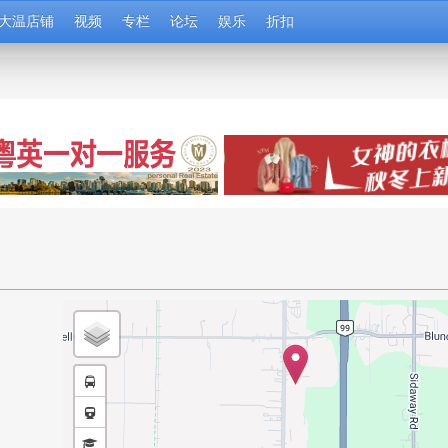
大温店铺
视频
专栏
论坛
娱乐
折扣