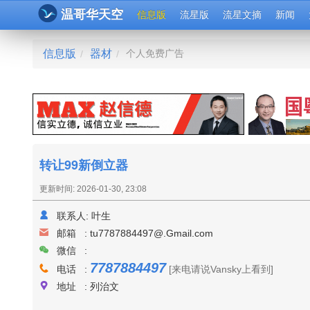
温哥华天空
信息版
流星版
流星文摘
新闻
信息版
器材
个人免费广告
/
/
转让99新倒立器
更新时间: 2026-01-30, 23:08
联系人:
叶生
邮箱 :
tu7787884497@.Gmail.com
微信 :
7787884497
电话 :
[来电请说Vansky上看到]
地址 : 列治文