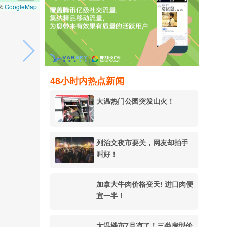
GoogleMap
 ©
48小时内热点新闻
大温热门公园突发山火！
列治文夜市要关，网友却拍手
叫好！
加拿大牛肉价格变天! 进口肉便
宜一半！
大温楼市7月凉了！三类房型价