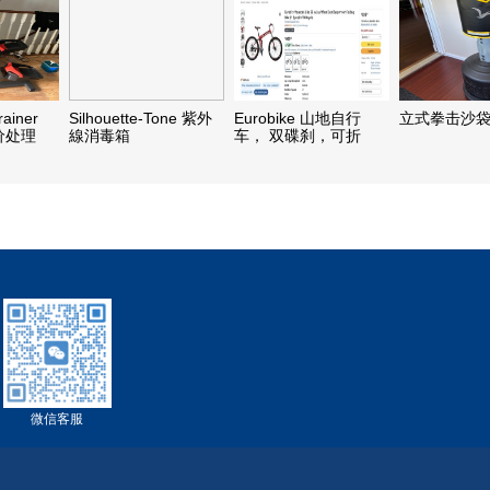
rainer
Silhouette-Tone 紫外
Eurobike 山地自行
立式拳击沙
价处理
線消毒箱
车， 双碟刹，可折
叠，带缓冲气坐垫。
199刀转。
微信客服