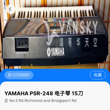
ID:2720081
收藏
YAMAHA PSR-248 电子琴 15刀
近 No.5 Rd.Richmond and Bridgeport Rd