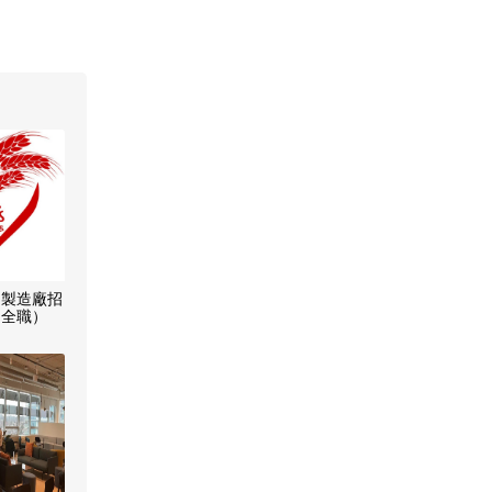
品製造廠招
（全職）