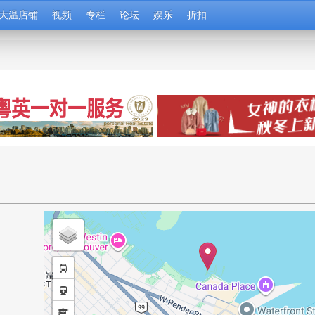
大温店铺
视频
专栏
论坛
娱乐
折扣