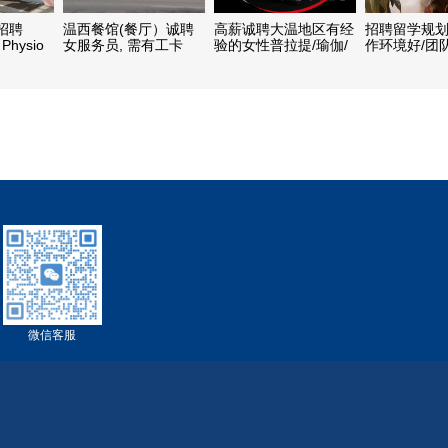
招聘
温西餐馆(餐厅）诚聘
高薪诚聘大温地区有经
招聘留学规
hysio
女服务员, 需有工卡
验的女性普拉提/瑜伽/
作环境好/团
整脊正骨
健身教练
佳）
微信客服