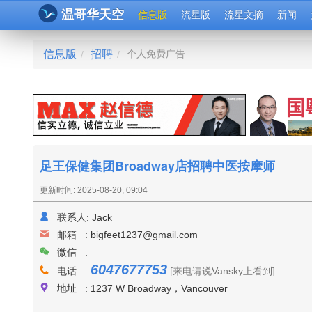
温哥华天空
信息版
流星版
流星文摘
新闻
信息版
招聘
个人免费广告
/
/
足王保健集团Broadway店招聘中医按摩师
更新时间: 2025-08-20, 09:04
联系人:
Jack
邮箱 :
bigfeet1237@gmail.com
微信 :
6047677753
电话 :
[来电请说Vansky上看到]
地址 : 1237 W Broadway，Vancouver