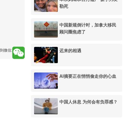
勒死
中国新规倒计时，加拿大移民
顾问圈焦虑了
迟来的相遇
到微信:
AI摘要正在悄悄偷走你的心血
中国人休息 为何会有负罪感？