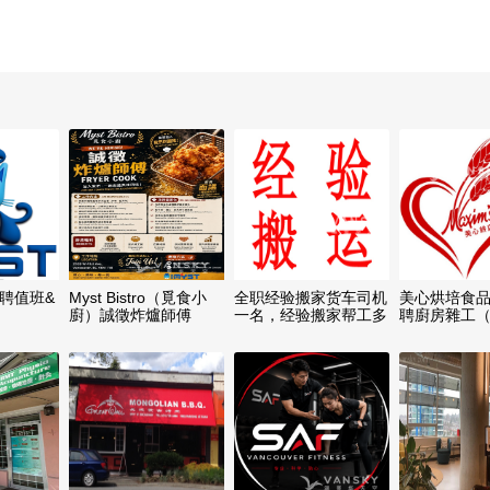
o 招聘值班&
Myst Bistro（覓食小
全职经验搬家货车司机
美心烘培食
廚）誠徵炸爐師傅
一名，经验搬家帮工多
聘廚房雜工
名