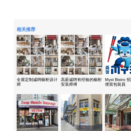
相关推荐
全屋定制诚聘橱柜设计
高薪诚聘有经验的橱柜
Myst Bistr
师
安装师傅
便當包裝員