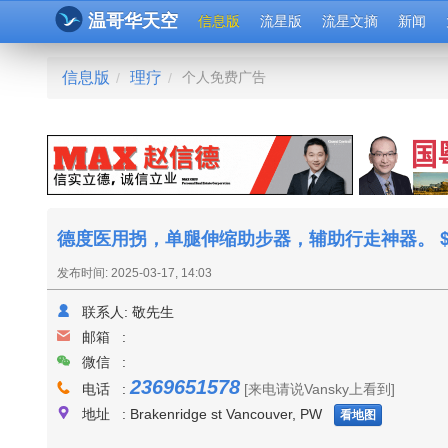
温哥华天空
信息版
流星版
流星文摘
新闻
信息版
理疗
个人免费广告
/
/
德度医用拐，单腿伸缩助步器，辅助行走神器。 $
发布时间: 2025-03-17, 14:03
联系人:
敬先生
邮箱 :
微信 :
2369651578
电话 :
[来电请说Vansky上看到]
地址 : Brakenridge st Vancouver, PW
看地图