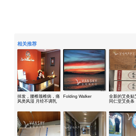
相关推荐
掉发，腰椎颈椎病，痛
Folding Walker
全新的艾灸贴
风类风湿 月经不调乳
同仁堂艾灸条
腺肿块 慢性前列腺炎
徐医生中医特效理疗