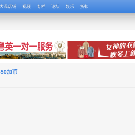
大温店铺
视频
专栏
论坛
娱乐
折扣
50加币