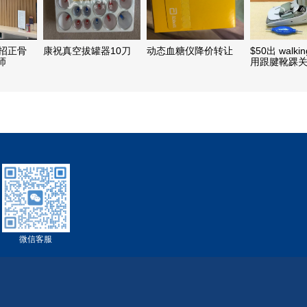
所招正骨
康祝真空拔罐器10刀
动态血糖仪降价转让
$50出 walkin
师
用跟腱靴踝
具骨折术后
膏鞋充气助
微信客服