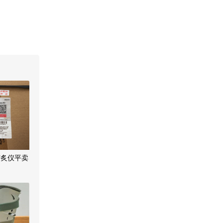
艾炙仪平卖