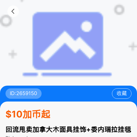
ID:2659150
收藏
$10加币起
回流甩卖加拿大木面具挂饰+委内瑞拉挂毯