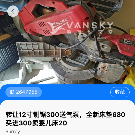
ID:2647955
收藏
转让12寸铡锯300送气泵，全新床垫680
买进300卖婴儿床20
Surrey