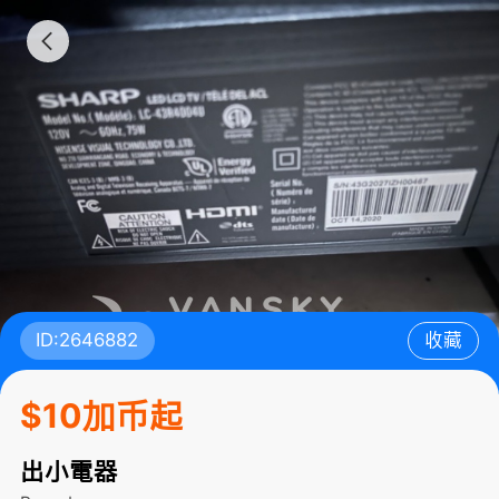
ID:2646882
收藏
$10加币起
出小電器