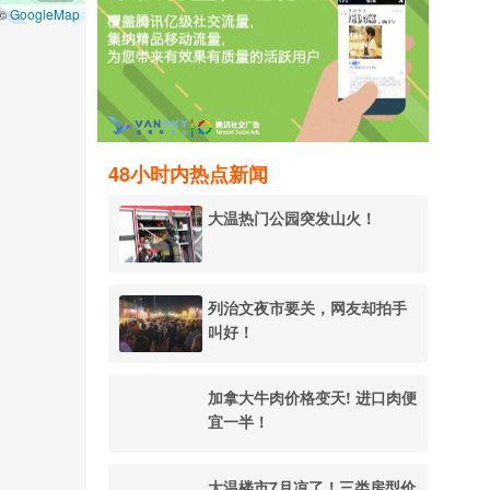
GoogleMap
 ©
48小时内热点新闻
大温热门公园突发山火！
列治文夜市要关，网友却拍手
叫好！
加拿大牛肉价格变天! 进口肉便
宜一半！
大温楼市7月凉了！三类房型价