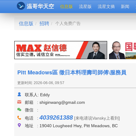
温哥华天空
信息版
流星版
流星文摘
新闻
信息版
招聘
个人免费广告
/
/
Pitt Meadows區 徵日本料理壽司師傅\服務員
更新时间: 2026-06-06, 09:57
联系人:
Eddy
邮箱 :
shiginwang@gmail.com
微信 :
4039261388
电话 :
[来电请说Vansky上看到]
地址 : 19040 Lougheed Hwy, Pitt Meadows, BC