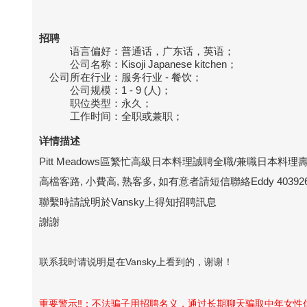
招聘
语言偏好：
普通话，广东话，英语；
公司名称：
Kisoji Japanese kitchen；
公司所在行业：
服务行业 - 餐饮；
公司规模：
1 - 9 (人)；
职位类型：
永久；
工作时间：
全职或兼职；
详情描述
Pitt Meadows區繁忙高級日本料理誠聘全職/兼職日本
高檔客路, 小費高, 熟客多, 如有意者請短信聯絡Eddy 403926
聯繫時請說明於Vansky上得知招聘訊息
謝謝
联系我时请说明是在Vansky上看到的，谢谢！
重要警示‼️：不法骗子用招聘名义，通过长期聊天骗取中年女