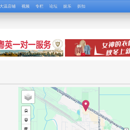
大温店铺
视频
专栏
论坛
娱乐
折扣