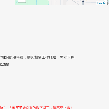
Leaflet
|
料理壽司師傅\服務員，需具相關工作經驗，男女不拘
1388
性信任，去购买子虚乌有的数字货币，请不要上当！