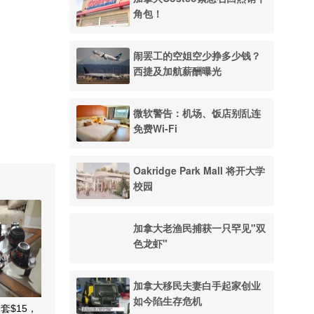
角包！
闹罢工的空姐空少挣多少钱？
西捷及加航薪酬曝光
微软警告：机场、饭店别乱连
免费Wi-Fi
Oakridge Park Mall 将开大学
校园
加拿大老渔民捕获一只罕见"双
色龙虾"
加拿大移民夫妻白手起家创业
如今陷生存危机
套$15，