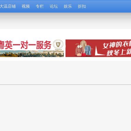
大温店铺
视频
专栏
论坛
娱乐
折扣