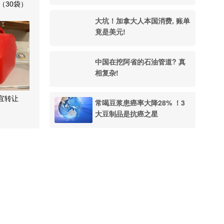
（30袋）
大坑！加拿大人本国消费, 账单
竟是美元!
中国在挖阿省的石油管道? 真
相复杂!
宜转让
常喝豆浆患癌率大降28% ！3
大豆制品是抗癌之星