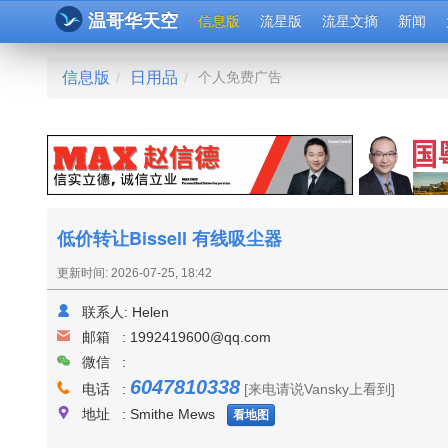
温哥华天空
信息版
流星版
流星文摘
新闻
信息版
日用品
个人免费广告
/
/
低价转让Bissell 有线吸尘器
更新时间: 2026-07-25, 18:42
联系人:
Helen
邮箱 :
1992419600@qq.com
微信 :
6047810338
电话 :
[来电请说Vansky上看到]
地址 : Smithe Mews
看地图