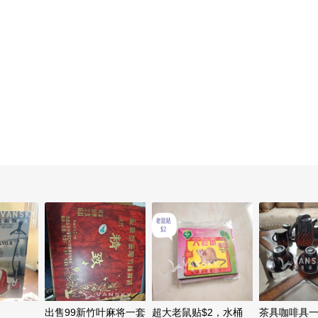
出售99新竹叶麻将一套
超大老鼠贴$2，水桶
茶具咖啡具一