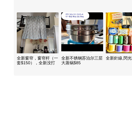
全新窗帘，窗帘杆（一
全新不锈钢苏泊尔三层
全新針線,閃光珠
套$150），全新没打
大蒸锅$85
封的