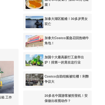
菜！
加拿大湖区船难！30多岁男女
双亡
加拿大Costco紧急召回热销牛
角包！
加国十大最高薪打工皇帝出
炉！排第一的竟在这行业
Costco自助结账被吐槽！利弊
争议大
20多名中国游客被拒登机！安
具箱.工作
保做出歧视动作？