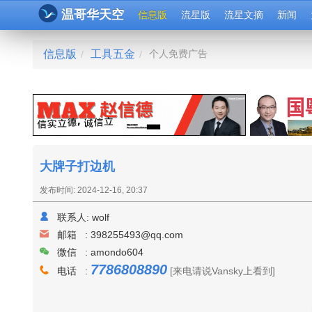
温哥华天空
信息版
流星版
流星文摘
新闻
信息版
工具五金
个人免费广告
/
/
大牌子打边机
发布时间: 2024-12-16, 20:37
联系人:
wolf
邮箱 :
398255493@qq.com
微信 : amondo604
7786808890
电话 :
[来电请说Vansky上看到]