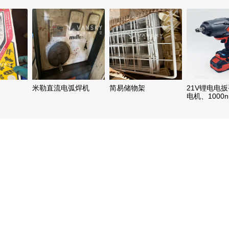
米勒直流电弧焊机
简易储物架
21V锂电电扳
电机、1000