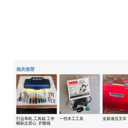
相关推荐
打边草机.工具箱.工作
一些木工工具
全新液压叉车
帽标志背心. 护眼镜