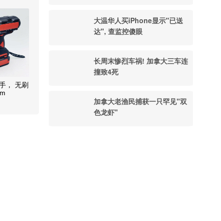
大温华人买iPhone显示"已送
达", 查监控傻眼
长周末惨烈车祸! 加拿大三车连
撞致4死
手， 无刷
nm
加拿大老渔民捕获一只罕见"双
色龙虾"