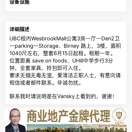
设备设施
详细描述
UBC校内WesbrookMall公寓3房一厅一Den2卫
一parking一Storage、Birney 路上，3楼，面积
1040尺左右，整套6月15日起租。租期一年。
位置
距离
save on foods、
UHill中学
步行
3
分
钟，全套家具，拎包即可入住。
要求无烟无毒无宠，爱清洁正职人士，有意向请
短信或者邮件联系。非诚勿扰。
联系我时请说明是在Vansky上看到的，谢谢！