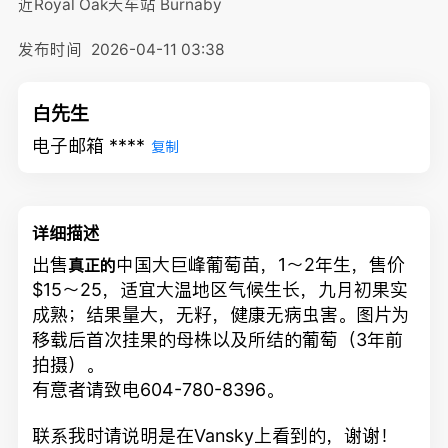
近Royal Oak天车站
Burnaby
发布时间
2026-04-11 03:38
白先生
电子邮箱 ****
复制
详细描述
出售
中国大巨峰葡萄苗，1～2年生，售价
真正的
$15～25，适宜大温地区气候生长，九月初果实
成熟；结果量大，无籽，健康无病虫害。图片为
移载后首次挂果的母株以及所结的葡萄（3年前
拍摄）。
有意者请致电604-780-8396。
联系我时请说明是在Vansky上看到的，谢谢！