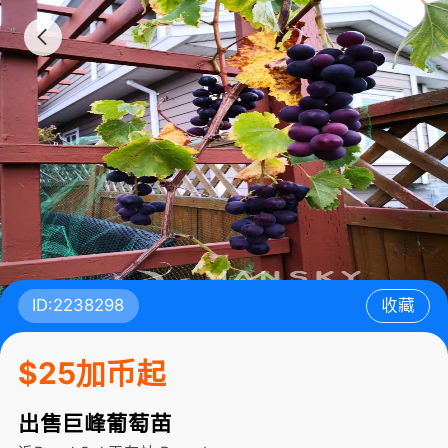
ID:2238298
收藏
$25加币起
出售巨峰葡萄苗