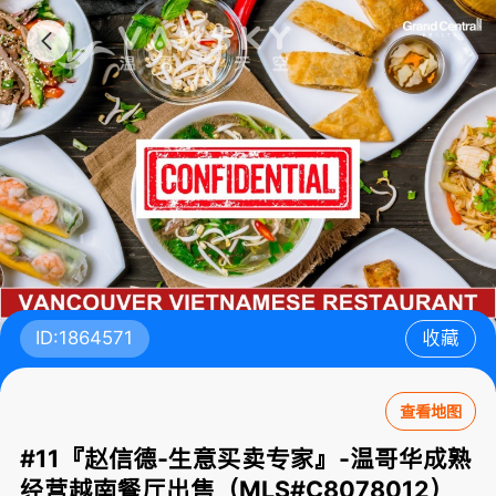
ID:1864571
收藏
查看地图
#11『赵信德-生意买卖专家』-温哥华成熟
经营越南餐厅出售（MLS#C8078012）