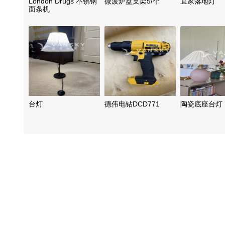
London Drugs 不锈钢
微波炉盘支架5/个
宜家落地灯
面条机
台灯
德伟电钻DCD771
陶瓷底座台灯