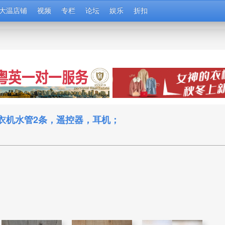
大温店铺
视频
专栏
论坛
娱乐
折扣
洗衣机水管2条，遥控器，耳机；