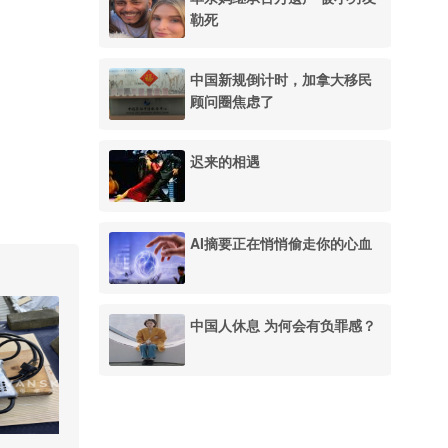
勒死
中国新规倒计时，加拿大移民
顾问圈焦虑了
迟来的相遇
AI摘要正在悄悄偷走你的心血
中国人休息 为何会有负罪感？