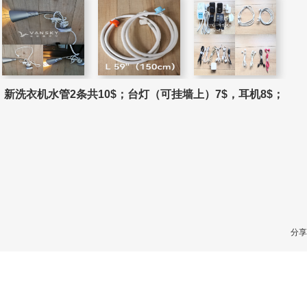
$，新洗衣机水管2条共10$
；台灯（可挂墙上）7$，耳机8$；
分享