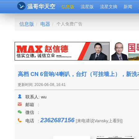
温哥华天空
信息版
流星版
流星文摘
新闻
信息版
电器
个人免费广告
/
/
高档 CN 6音响/4喇叭，台灯（可挂墙上），新
更新时间: 2026-06-08, 16:41
联系人:
wu
邮箱 :
微信 :
2362687156
电话 :
[来电请说Vansky上看到]