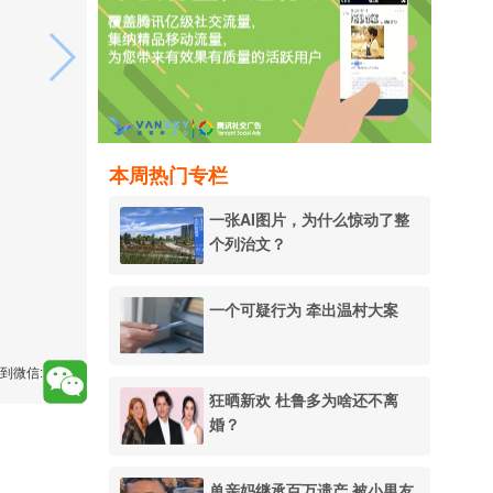
本周热门专栏
一张AI图片，为什么惊动了整
个列治文？
一个可疑行为 牵出温村大案
到微信:
狂晒新欢 杜鲁多为啥还不离
婚？
单亲妈继承百万遗产 被小男友