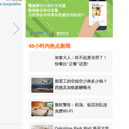
GoogleMap
 ©
48小时内热点新闻
加拿大人：吃不起麦当劳了！
快餐比“正餐”还贵!
闹罢工的空姐空少挣多少钱？
西捷及加航薪酬曝光
微软警告：机场、饭店别乱连
免费Wi-Fi
Oakridge Park Mall 将开大学