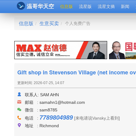
温哥华天空
信息版
流星版
流星文摘
新闻
信息版
生意买卖
个人免费广告
/
/
Gift shop in Stevenson Village (net income ov
更新时间: 2026-07-25, 14:07
联系人:
SAM AHN
邮箱 :
samahn1@hotmail.com
微信 : sam8785
7789804989
电话 :
[来电请说Vansky上看到]
地址 : Richmond