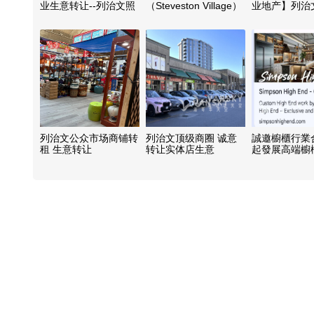
业生意转让--列治文照
（Steveston Village）
业地产】列治
相馆生意转让， 仅$8
海滨角落餐厅出售
圈临街铺面$49
万
（全套厨房设备）
列治文公众市场商铺转
列治文顶级商圈 诚意
誠邀櫥櫃行業
租 生意转让
转让实体店生意
起發展高端櫥