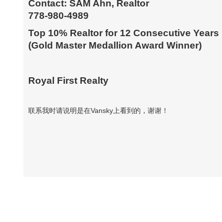
Contact: SAM Ahn, Realtor
778-980-4989
Top 10% Realtor for 12 Consecutive Years
(Gold Master Medallion Award Winner)
Royal First Realty
联系我时请说明是在Vansky上看到的，谢谢！
Vansky Copyright