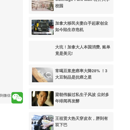
校园
加拿大移民夫妻白手起家创业
如今陷生存危机
大坑！加拿大人本国消费, 账单
竟是美元!
常喝豆浆患癌率大降28% ！3
大豆制品是抗癌之星
梁朝伟躲过私生子风波 尘封多
到微信:
年绯闻再发酵
王祖贤大热天穿皮衣，胖到有
双下巴