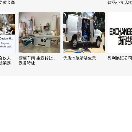
文黄金商
饮品小食店
.9万.
合伙人一
橱柜车间 生意转让，
优质地毯清洁生意
盈利换汇公
櫃業務
设备转让