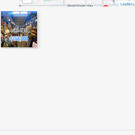
Leaflet
|