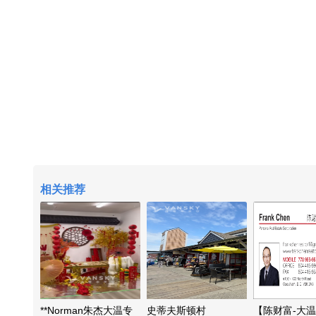
相关推荐
**Norman朱杰大温专
史蒂夫斯顿村
【陈财富-大