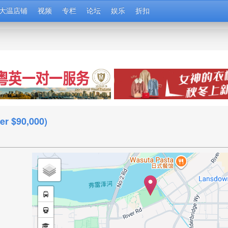
大温店铺
视频
专栏
论坛
娱乐
折扣
er $90,000)