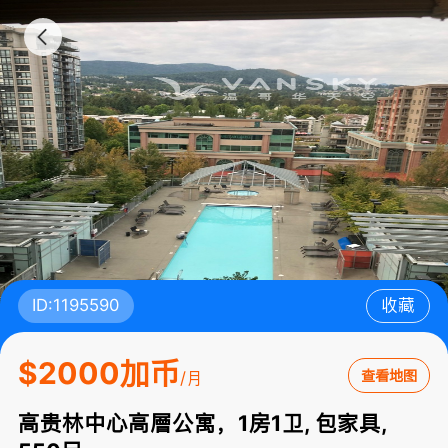
ID:1195590
收藏
$2000加币
查看地图
/月
高贵林中心高層公寓，1房1卫, 包家具,