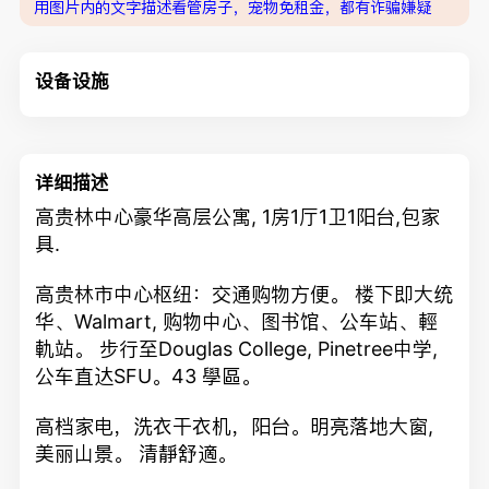
用图片内的文字描述看管房子，宠物免租金，都有诈骗嫌疑
设备设施
详细描述
高贵林中心豪华高层公寓, 1房1厅1卫1阳台,包家
具.
高贵林市中心枢纽：交通购物方便。 楼下即大统
华、Walmart, 购物中心、图书馆、公车站、輕
軌站。 步行至Douglas College, Pinetree中学,
公车直达SFU。43 學區。
高档家电，洗衣干衣机，阳台。明亮落地大窗,
美丽山景。 清靜舒適。