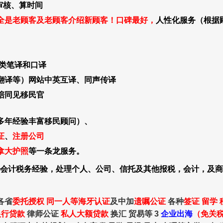
审核、算时间
全是老顾客及老顾客介绍新顾客！口碑最好，
人性化服务（根据
类笔译和口译
翻译等）网站中英互译、同声传译
陪同见移民官
多年经验丰富移民顾问）、
证
、
注册公司
拿大护照
等一条龙服务。
年会计税务经验，处理个人、公司、信托及其他报税，会计，及
各省
委托授权 同一人等海牙认证
及中加
遗嘱公证
各种
签证 留学 
银行贷款
律师公证
私人大额贷款
换汇 贸易等 3
企业出海
（免关