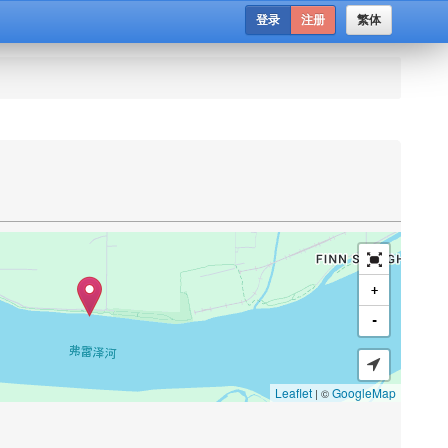
登录
注册
繁体
+
-
Leaflet
GoogleMap
| ©