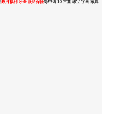
种
政府福利 牙医 眼科保险
等申请 10 古董 珠宝 字画 家具