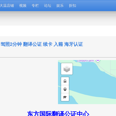
大温店铺
视频
专栏
论坛
娱乐
折扣
驾照2分钟 翻译公证 续卡 入籍 海牙认证
东方国际翻译公证中心