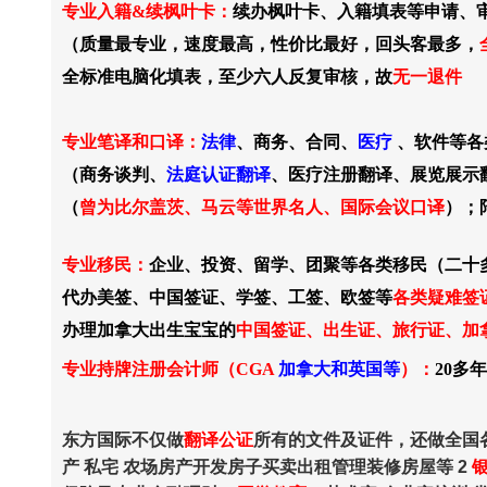
专业入籍&续枫叶卡：
续办枫叶卡
、入籍填表等申请、
（
质量最专业，速度
最高，性价比最好，
回头客最多，
全标准电脑化填表，至少六人反复审核，故
无一退件
专业笔译和口译：
法律
、商务、合同、
医疗
、软件等各
（商务谈判、
法庭认证翻译
、医疗注册翻译、展览展示
（
曾为比尔盖茨、马云等世界名人、国际会议口译
）；
专业移民：
企业、投资、留学、团聚等各类移民（二十
代办美签、中国签证、学签、工签、欧签等
各类疑难签
办理加拿大出生宝宝的
中国签证、出生证、旅行证、加
专业持牌注册会计师（CGA
加拿大和英国等
）：
20多
东方国际不仅做
翻译公证
所有的文件及证件，还做全国
产 私宅 农场房产开发房子买卖出租管理装修房屋等 2