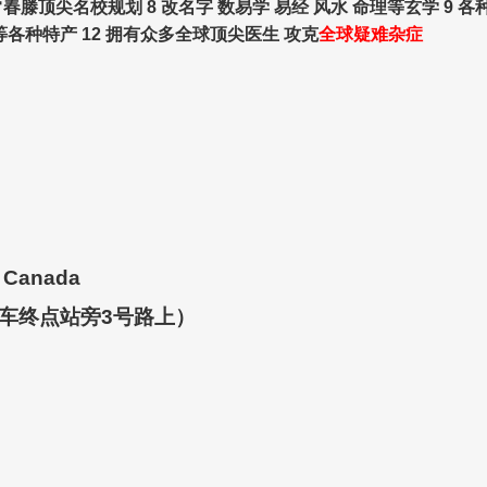
常春滕顶尖名校规划 8 改名字 数易学 易经 风水 命理等玄学 9 各
各种特产 12 拥有众多全球顶尖医生 攻克
全球疑难杂症
, Canada
，天车终点站旁3号路上）