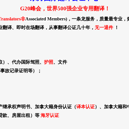
G20峰会，世界500强企业专用翻译！
Translators
非
Associated Members
)，一条龙服务，质量最专业，
业翻译、即时在场翻译，从事翻译公证几十年，
无一退件
！
取）
、
代办国际驾照
、
护照
、文件
犯罪事故记录证明等）；
产继承权声明书、加拿大籍身份认证（
译本认证
）、
加拿大籍和
贷款、房屋出租）等
海牙认证